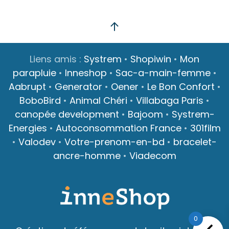
Liens amis :
Systrem
•
Shopiwin
•
Mon
parapluie
•
Inneshop
•
Sac-a-main-femme
•
Aabrupt
•
Generator
•
Oener
•
Le Bon Confort
•
BoboBird
•
Animal Chéri
•
Villabaga Paris
•
canopée development
•
Bajoom
•
Systrem-
Energies
•
Autoconsommation France
•
301film
•
Valodev
•
Votre-prenom-en-bd
•
bracelet-
ancre-homme
•
Viadecom
0