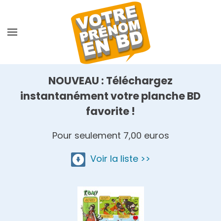
Skip
to
main
content
NOUVEAU : Téléchargez
instantanément votre planche BD
favorite !
Pour seulement 7,00 euros
Voir la liste >>