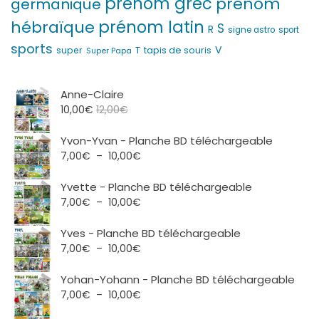
prénom grec
prénom
germanique
prénom latin
hébraïque
S
R
signe astro
sport
sports
V
T
super
tapis de souris
Super Papa
Anne-Claire
10,00
€
12,00
€
Yvon-Yvan - Planche BD téléchargeable
Plage
7,00
€
–
10,00
€
de
prix :
Yvette - Planche BD téléchargeable
7,00€
Plage
7,00
€
–
10,00
€
à
de
10,00€
prix :
Yves - Planche BD téléchargeable
7,00€
Plage
7,00
€
–
10,00
€
à
de
10,00€
prix :
Yohan-Yohann - Planche BD téléchargeable
7,00€
Plage
7,00
€
–
10,00
€
à
de