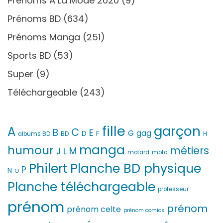
Prénoms À La Mode 2020
(9)
Prénoms BD
(634)
Prénoms Manga
(251)
Sports BD
(53)
Super
(9)
Téléchargeable
(243)
fille
garçon
A
C
B
E
G
gag
D
F
H
albums BD
BD
manga
humour
métiers
M
L
J
motard
moto
Philert
Planche BD physique
P
N
O
Planche téléchargeable
professeur
prénom
prénom
prénom celte
prénom comics