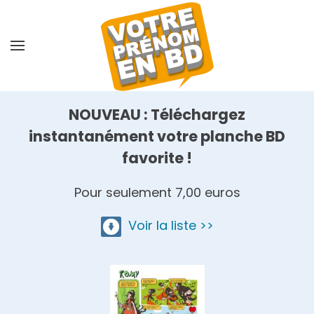
Skip
to
main
content
NOUVEAU : Téléchargez
instantanément votre planche BD
favorite !
Pour seulement 7,00 euros
Voir la liste >>