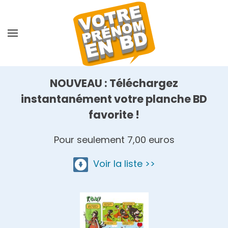
Skip
to
main
content
NOUVEAU : Téléchargez
instantanément votre planche BD
favorite !
Pour seulement 7,00 euros
Voir la liste >>