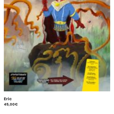
Eric
45,00
€