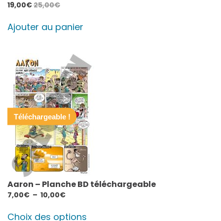
19,00
€
25,00
€
Ajouter au panier
Téléchargeable !
Aaron – Planche BD téléchargeable
Plage
7,00
€
–
10,00
€
de
Ce
prix :
Choix des options
produit