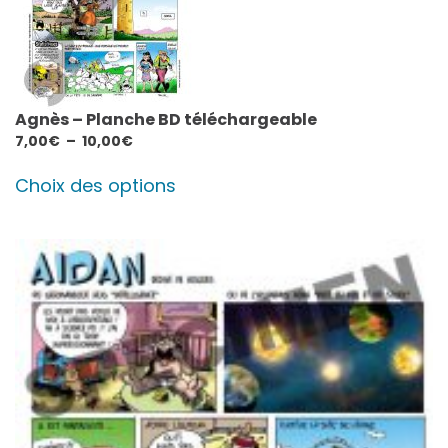
Agnès – Planche BD téléchargeable
Plage
7,00
€
–
10,00
€
de
Ce
prix :
Choix des options
produit
7,00€
a
à
plusieurs
10,00€
variations.
Les
options
peuvent
être
choisies
sur