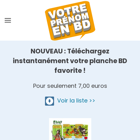
Skip
to
main
content
NOUVEAU : Téléchargez
instantanément votre planche BD
favorite !
Pour seulement 7,00 euros
Voir la liste >>