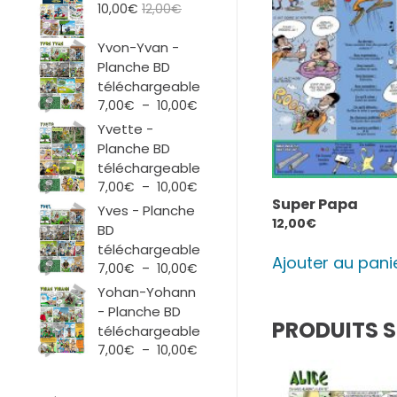
10,00
€
12,00
€
Yvon-Yvan -
Planche BD
téléchargeable
Plage
7,00
€
–
10,00
€
de
Yvette -
prix :
Planche BD
7,00€
téléchargeable
à
Plage
7,00
€
–
10,00
€
10,00€
Super Papa
de
Yves - Planche
prix :
12,00
€
BD
7,00€
téléchargeable
à
Ajouter au pani
Plage
7,00
€
–
10,00
€
10,00€
de
Yohan-Yohann
prix :
- Planche BD
7,00€
PRODUITS S
téléchargeable
à
Plage
7,00
€
–
10,00
€
10,00€
de
prix :