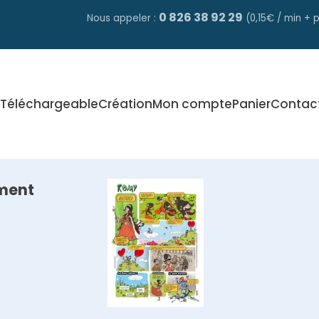
0 826 38 92 29
Nous appeler :
(0,15€ / min + p
Téléchargeable
Création
Mon compte
Panier
Contac
ment