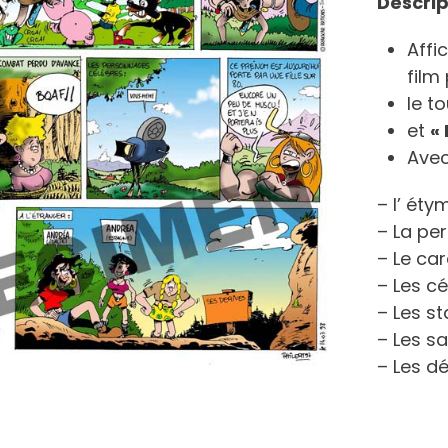
Descrip
Affi
film
le t
et
«
Ave
– l’ éty
– La per
– Le car
– Les cé
– Les st
– Les sa
– Les dé