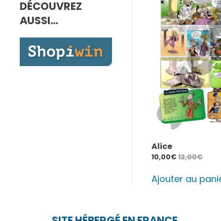
DÉCOUVREZ
7,00€
à
AUSSI…
10,00€
Alice
10,00
€
12,00
€
Ajouter au pani
SITE HÉBERGÉ EN FRANCE