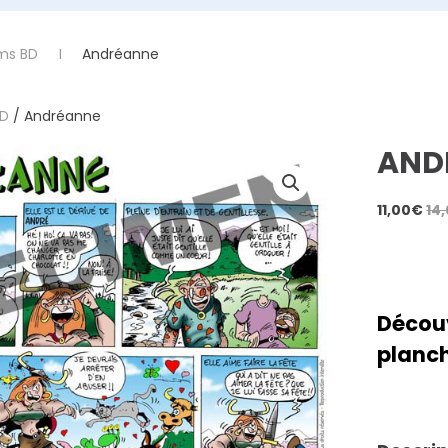
ms BD
Andréanne
BD
/ Andréanne
AND
11,00
€
14
Découv
planch