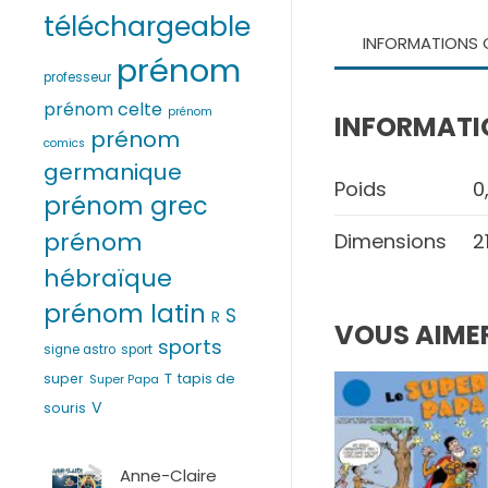
téléchargeable
INFORMATIONS 
prénom
professeur
prénom celte
prénom
INFORMATI
prénom
comics
germanique
Poids
0
prénom grec
prénom
Dimensions
2
hébraïque
prénom latin
S
R
VOUS AIMER
sports
signe astro
sport
T
super
tapis de
Super Papa
V
souris
Anne-Claire