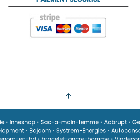
ie
•
Inneshop
•
Sac-a-main-femme
•
Aabrupt
•
Ge
elopment
•
Bajoom
•
Systrem-Energies
•
Autocons
renom-en-bd
•
bracelet-ancre-homme
•
Viadeco