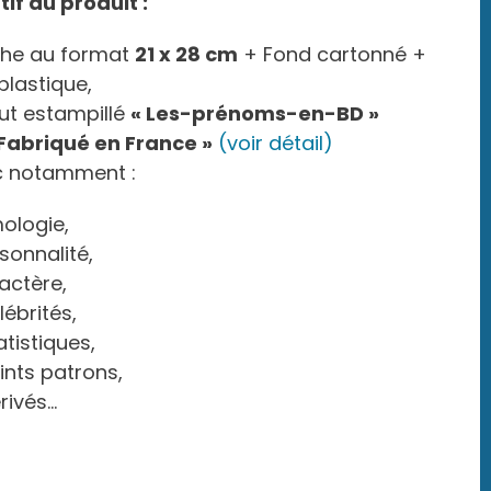
tif du produit :
che au format
21 x 28 cm
+ Fond cartonné +
 plastique,
out estampillé
« Les-prénoms-en-BD »
 Fabriqué en France »
(voir détail)
c notamment :
mologie,
sonnalité,
actère,
lébrités,
atistiques,
ints patrons,
rivés…