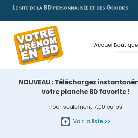
Le site de la BD personnalisée et des Goodies
Skip
to
main
content
Accueil
Boutique
NOUVEAU : Téléchargez instantané
votre planche BD favorite !
Pour seulement 7,00 euros
Voir la liste >>