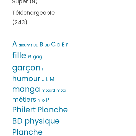
Super
(9)
Téléchargeable
(243)
A
C
B
E
D
F
albums BD
BD
fille
G
gag
garçon
H
humour
M
L
J
manga
motard
moto
métiers
P
N
O
Philert
Planche
BD physique
Planche