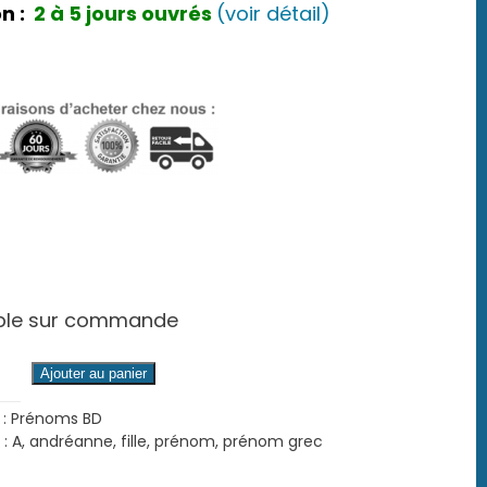
n :
2 à 5 jours ouvrés
(voir détail)
ible sur commande
é
Ajouter au panier
 :
Prénoms BD
nne
 :
A
,
andréanne
,
fille
,
prénom
,
prénom grec