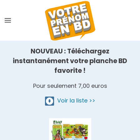
Skip
to
main
content
NOUVEAU : Téléchargez
instantanément votre planche BD
favorite !
Pour seulement 7,00 euros
Voir la liste >>