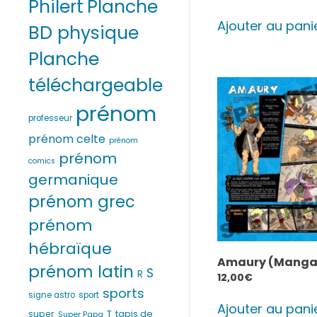
Philert
Planche
Ajouter au pani
BD physique
Planche
téléchargeable
prénom
professeur
prénom celte
prénom
prénom
comics
germanique
prénom grec
prénom
hébraïque
Amaury (Manga
prénom latin
S
R
12,00
€
sports
signe astro
sport
Ajouter au pani
T
super
tapis de
Super Papa