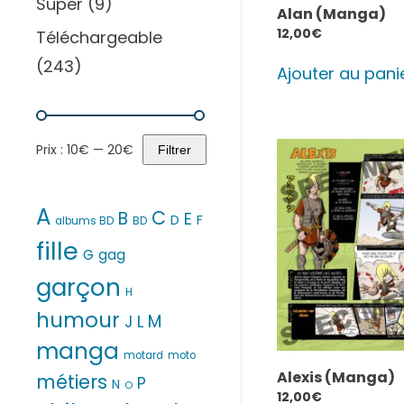
Super
(9)
Alan (Manga)
12,00
€
Téléchargeable
(243)
Ajouter au pani
Prix :
10€
—
20€
Filtrer
Prix
Prix
min
max
A
C
B
E
D
F
albums BD
BD
fille
G
gag
garçon
H
humour
M
L
J
manga
motard
moto
Alexis (Manga)
métiers
P
N
O
12,00
€