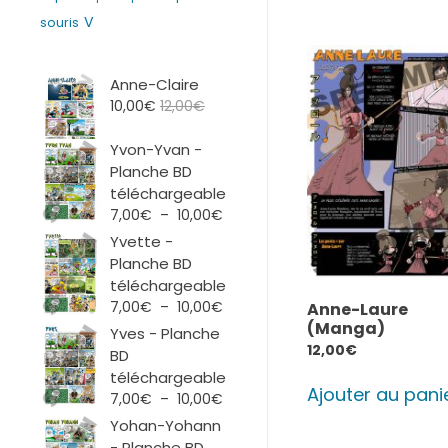
V
souris
Anne-Claire
10,00
€
12,00
€
Yvon-Yvan -
Planche BD
téléchargeable
Plage
7,00
€
–
10,00
€
de
Yvette -
prix :
Planche BD
7,00€
téléchargeable
à
Plage
7,00
€
–
10,00
€
Anne-Laure
10,00€
de
(Manga)
Yves - Planche
prix :
12,00
€
BD
7,00€
téléchargeable
à
Ajouter au pani
Plage
7,00
€
–
10,00
€
10,00€
de
Yohan-Yohann
prix :
- Planche BD