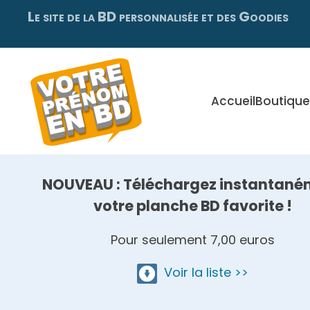
Le site de la BD personnalisée et des Goodies
Skip
to
main
content
Accueil
Boutique
NOUVEAU : Téléchargez instantané
votre planche BD favorite !
Pour seulement 7,00 euros
Voir la liste >>