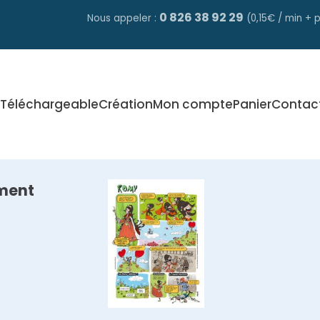
0 826 38 92 29
Nous appeler :
(0,15€ / min + p
Téléchargeable
Création
Mon compte
Panier
Contac
ment