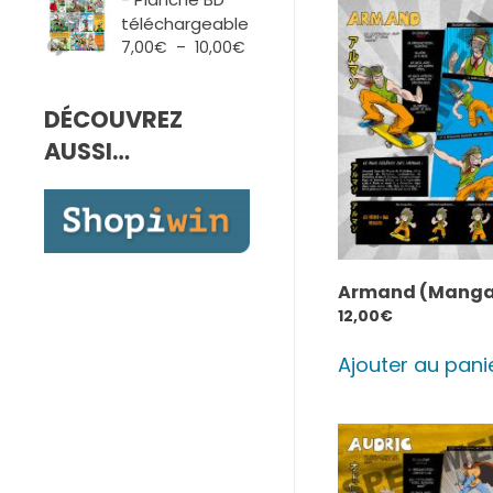
7,00€
téléchargeable
à
Plage
7,00
€
–
10,00
€
10,00€
de
prix :
DÉCOUVREZ
7,00€
à
AUSSI…
10,00€
Armand (Manga
12,00
€
Ajouter au pani