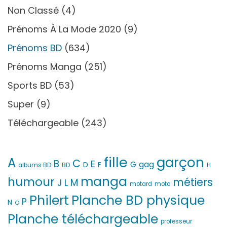
Non Classé
(4)
Prénoms À La Mode 2020
(9)
Prénoms BD
(634)
Prénoms Manga
(251)
Sports BD
(53)
Super
(9)
Téléchargeable
(243)
fille
garçon
A
C
B
E
G
gag
D
F
H
albums BD
BD
manga
humour
métiers
M
L
J
motard
moto
Philert
Planche BD physique
P
N
O
Planche téléchargeable
professeur