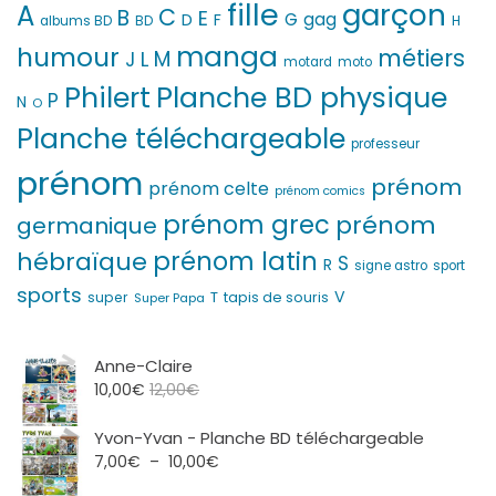
fille
garçon
A
C
B
E
G
gag
D
F
H
albums BD
BD
manga
humour
métiers
M
L
J
motard
moto
Philert
Planche BD physique
P
N
O
Planche téléchargeable
professeur
prénom
prénom
prénom celte
prénom comics
prénom grec
prénom
germanique
prénom latin
hébraïque
S
R
signe astro
sport
sports
V
T
super
tapis de souris
Super Papa
Anne-Claire
10,00
€
12,00
€
Yvon-Yvan - Planche BD téléchargeable
Plage
7,00
€
–
10,00
€
de