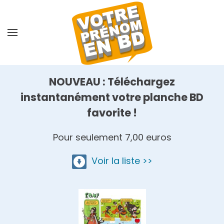
Skip
to
main
content
NOUVEAU : Téléchargez
instantanément votre planche BD
favorite !
Pour seulement 7,00 euros
Voir la liste >>