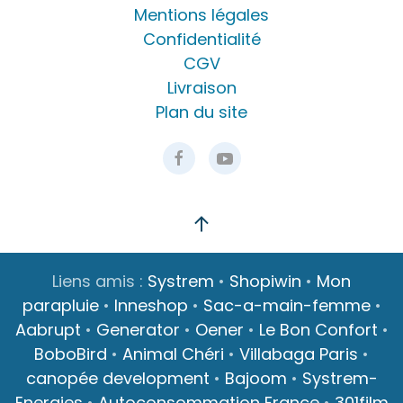
Mentions légales
Confidentialité
CGV
Livraison
Plan du site
Liens amis :
Systrem
•
Shopiwin
•
Mon
parapluie
•
Inneshop
•
Sac-a-main-femme
•
Aabrupt
•
Generator
•
Oener
•
Le Bon Confort
•
BoboBird
•
Animal Chéri
•
Villabaga Paris
•
canopée development
•
Bajoom
•
Systrem-
Energies
•
Autoconsommation France
•
301film