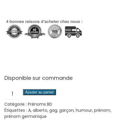
Disponible sur commande
quantité
Ajouter au panier
de
Catégorie :
Prénoms BD
Alberto
Étiquettes :
A
,
alberto
,
gag
,
garçon
,
humour
,
prénom
,
prénom germanique