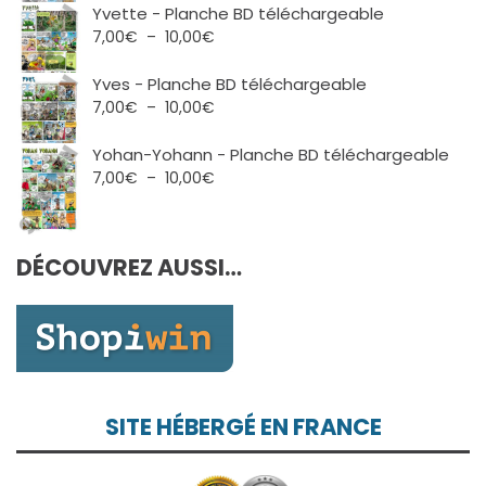
prix :
Yvette - Planche BD téléchargeable
7,00€
Plage
7,00
€
–
10,00
€
à
de
10,00€
prix :
Yves - Planche BD téléchargeable
7,00€
Plage
7,00
€
–
10,00
€
à
de
10,00€
prix :
Yohan-Yohann - Planche BD téléchargeable
7,00€
Plage
7,00
€
–
10,00
€
à
de
10,00€
prix :
7,00€
DÉCOUVREZ AUSSI…
à
10,00€
SITE HÉBERGÉ EN FRANCE