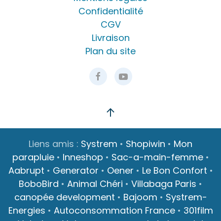
Confidentialité
CGV
Livraison
Plan du site
Liens amis :
Systrem
•
Shopiwin
•
Mon
parapluie
•
Inneshop
•
Sac-a-main-femme
•
Aabrupt
•
Generator
•
Oener
•
Le Bon Confort
•
BoboBird
•
Animal Chéri
•
Villabaga Paris
•
canopée development
•
Bajoom
•
Systrem-
Energies
•
Autoconsommation France
•
301film