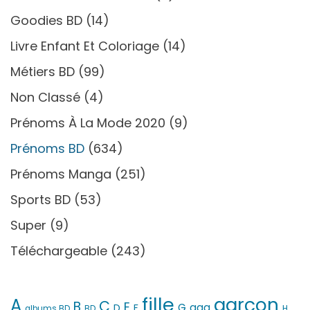
Goodies BD
(14)
Livre Enfant Et Coloriage
(14)
Métiers BD
(99)
Non Classé
(4)
Prénoms À La Mode 2020
(9)
Prénoms BD
(634)
Prénoms Manga
(251)
Sports BD
(53)
Super
(9)
Téléchargeable
(243)
fille
garçon
A
C
B
E
G
gag
D
F
H
albums BD
BD