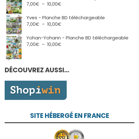
7,00€
Plage
7,00
€
–
10,00
€
à
de
10,00€
prix :
Yves - Planche BD téléchargeable
7,00€
Plage
7,00
€
–
10,00
€
à
de
10,00€
prix :
Yohan-Yohann - Planche BD téléchargeable
7,00€
Plage
7,00
€
–
10,00
€
à
de
10,00€
prix :
7,00€
DÉCOUVREZ AUSSI…
à
10,00€
SITE HÉBERGÉ EN FRANCE