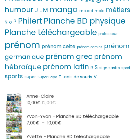
manga
humour
métiers
M
L
J
motard
moto
Philert
Planche BD physique
P
N
O
Planche téléchargeable
professeur
prénom
prénom
prénom celte
prénom comics
prénom grec
prénom
germanique
prénom latin
hébraïque
S
R
signe astro
sport
sports
V
T
super
tapis de souris
Super Papa
Anne-Claire
10,00
€
12,00
€
Yvon-Yvan - Planche BD téléchargeable
Plage
7,00
€
–
10,00
€
de
prix :
Yvette - Planche BD téléchargeable