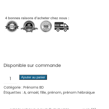
Disponible sur commande
quantité
Ajouter au panier
de
Catégorie :
Prénoms BD
Amaël
Étiquettes :
A
,
amaël
,
fille
,
prénom
,
prénom hébraïque