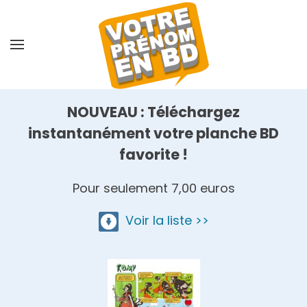
Skip
to
main
content
NOUVEAU : Téléchargez
instantanément votre planche BD
favorite !
Pour seulement 7,00 euros
Voir la liste >>