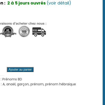
n :
2 à 5 jours ouvrés
(voir détail)
é
Ajouter au panier
 :
Prénoms BD
 :
A
,
anaël
,
garçon
,
prénom
,
prénom hébraïque
n)