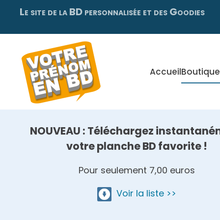
Le site de la BD personnalisée et des Goodies
Skip
to
main
content
Accueil
Boutique
NOUVEAU : Téléchargez instantané
votre planche BD favorite !
Pour seulement 7,00 euros
Voir la liste >>