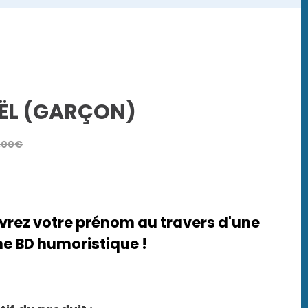
ËL (GARÇON)
,00
€
rez votre prénom au travers d'une
e BD humoristique !