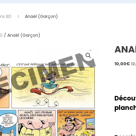
ms BD
Anaël (Garçon)
BD
/ Anaël (Garçon)
ANA
10,00
€
12
Découv
planch