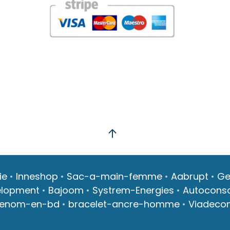
ie
•
Inneshop
•
Sac-a-main-femme
•
Aabrupt
•
Ge
elopment
•
Bajoom
•
Systrem-Energies
•
Autocons
renom-en-bd
•
bracelet-ancre-homme
•
Viadeco