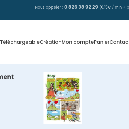
0 826 38 92 29
Nous appeler :
(0,15€ / min + p
Téléchargeable
Création
Mon compte
Panier
Contac
ment