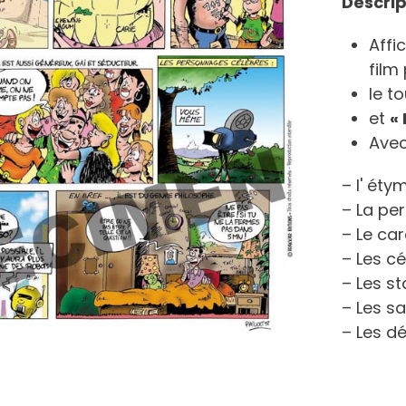
Descrip
Affi
film
le t
et
«
Ave
– l' éty
– La per
– Le car
– Les cé
– Les st
– Les sa
– Les dé