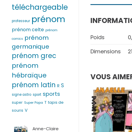
téléchargeable
prénom
INFORMATI
professeur
prénom celte
prénom
prénom
Poids
0
comics
germanique
Dimensions
2
prénom grec
prénom
hébraïque
VOUS AIMER
prénom latin
S
R
sports
signe astro
sport
T
super
tapis de
Super Papa
V
souris
Anne-Claire