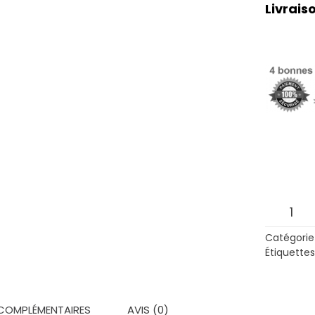
Livraiso
quantit
de
Catégorie
Anaël
Étiquettes
(Garço
COMPLÉMENTAIRES
AVIS (0)