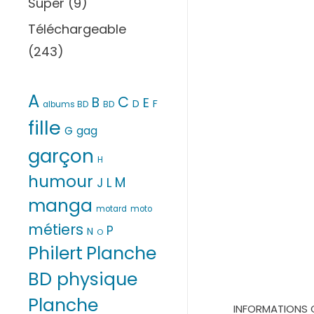
Super
(9)
Téléchargeable
(243)
A
C
B
E
D
F
albums BD
BD
fille
G
gag
garçon
H
humour
M
L
J
manga
motard
moto
métiers
P
N
O
Philert
Planche
BD physique
Planche
INFORMATIONS 