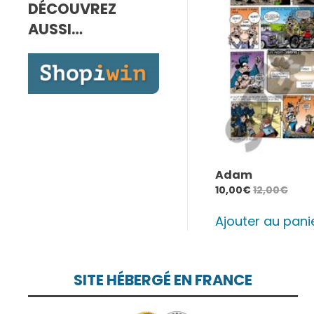
DÉCOUVREZ
7,00€
à
AUSSI…
10,00€
Adam
10,00
€
12,00
€
Ajouter au pani
SITE HÉBERGÉ EN FRANCE