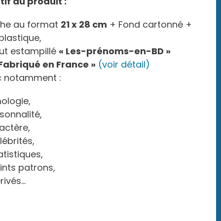
tif du produit :
che au format
21 x 28 cm
+ Fond cartonné +
 plastique,
out estampillé
« Les-prénoms-en-BD »
 Fabriqué en France »
(voir détail)
c notamment :
mologie,
sonnalité,
actère,
lébrités,
atistiques,
ints patrons,
rivés…