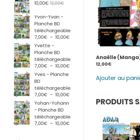
10,00
€
12,00
€
Yvon-Yvan -
Planche BD
téléchargeable
Plage
7,00
€
–
10,00
€
de
Yvette -
prix :
Planche BD
7,00€
Anaëlle (Manga
téléchargeable
à
12,00
€
Plage
7,00
€
–
10,00
€
10,00€
de
Yves - Planche
Ajouter au pani
prix :
BD
7,00€
téléchargeable
à
Plage
7,00
€
–
10,00
€
10,00€
PRODUITS S
de
Yohan-Yohann
prix :
- Planche BD
7,00€
téléchargeable
à
Plage
7,00
€
–
10,00
€
10,00€
de
prix :