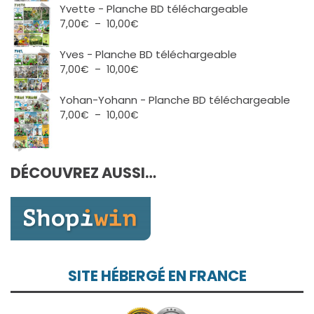
prix :
Yvette - Planche BD téléchargeable
7,00€
Plage
7,00
€
–
10,00
€
à
de
10,00€
prix :
Yves - Planche BD téléchargeable
7,00€
Plage
7,00
€
–
10,00
€
à
de
10,00€
prix :
Yohan-Yohann - Planche BD téléchargeable
7,00€
Plage
7,00
€
–
10,00
€
à
de
10,00€
prix :
7,00€
DÉCOUVREZ AUSSI…
à
10,00€
SITE HÉBERGÉ EN FRANCE