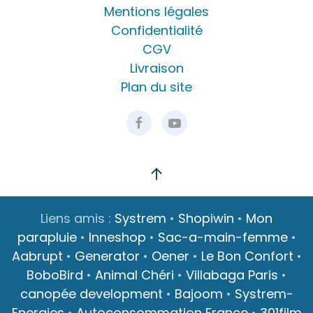
Mentions légales
Confidentialité
CGV
Livraison
Plan du site
Liens amis :
Systrem
•
Shopiwin
•
Mon
parapluie
•
Inneshop
•
Sac-a-main-femme
•
Aabrupt
•
Generator
•
Oener
•
Le Bon Confort
•
BoboBird
•
Animal Chéri
•
Villabaga Paris
•
canopée development
•
Bajoom
•
Systrem-
Energies
•
Autoconsommation France
•
301film