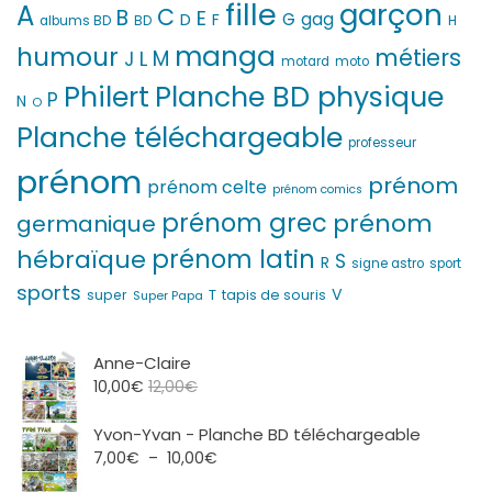
fille
garçon
A
C
B
E
G
gag
D
F
H
albums BD
BD
manga
humour
métiers
M
L
J
motard
moto
Philert
Planche BD physique
P
N
O
Planche téléchargeable
professeur
prénom
prénom
prénom celte
prénom comics
prénom grec
prénom
germanique
prénom latin
hébraïque
S
R
signe astro
sport
sports
V
T
super
tapis de souris
Super Papa
Anne-Claire
10,00
€
12,00
€
Yvon-Yvan - Planche BD téléchargeable
Plage
7,00
€
–
10,00
€
de