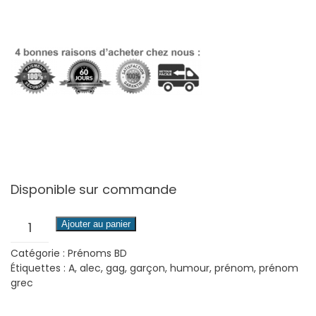
Disponible sur commande
quantité
Ajouter au panier
de
Catégorie :
Prénoms BD
Alec
Étiquettes :
A
,
alec
,
gag
,
garçon
,
humour
,
prénom
,
prénom
grec