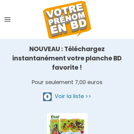
Skip
to
main
content
NOUVEAU : Téléchargez
instantanément votre planche BD
favorite !
Pour seulement 7,00 euros
Voir la liste >>