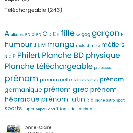
Téléchargeable
(243)
fille
garçon
A
C
B
E
G
gag
D
F
H
albums BD
BD
manga
humour
métiers
M
L
J
motard
moto
Philert
Planche BD physique
P
N
O
Planche téléchargeable
professeur
prénom
prénom
prénom celte
prénom comics
prénom grec
prénom
germanique
prénom latin
hébraïque
S
R
signe astro
sport
sports
V
T
super
tapis de souris
Super Papa
Anne-Claire