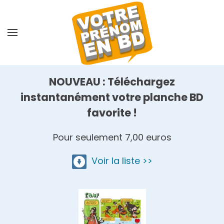
Skip
to
main
content
NOUVEAU : Téléchargez
instantanément votre planche BD
favorite !
Pour seulement 7,00 euros
Voir la liste >>