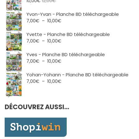
10,00
€
12,00
€
Yvon-Yvan - Planche BD téléchargeable
Plage
7,00
€
–
10,00
€
de
prix :
Yvette - Planche BD téléchargeable
7,00€
Plage
7,00
€
–
10,00
€
à
de
10,00€
prix :
Yves - Planche BD téléchargeable
7,00€
Plage
7,00
€
–
10,00
€
à
de
10,00€
prix :
Yohan-Yohann - Planche BD téléchargeable
7,00€
Plage
7,00
€
–
10,00
€
à
de
10,00€
prix :
7,00€
DÉCOUVREZ AUSSI…
à
10,00€