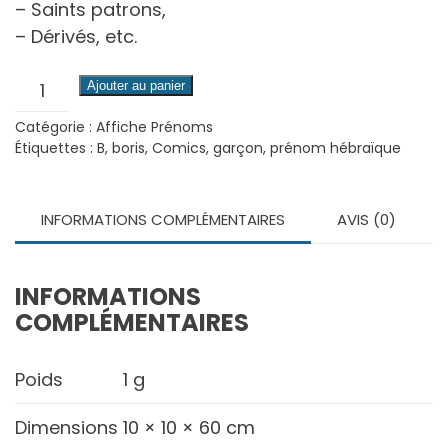
– Saints patrons,
– Dérivés, etc.
quantité
Ajouter au panier
de
Catégorie :
Affiche Prénoms
Couple
Étiquettes :
B
,
boris
,
Comics
,
garçon
,
prénom hébraïque
2
(Comics)
INFORMATIONS COMPLÉMENTAIRES
AVIS (0)
INFORMATIONS
COMPLÉMENTAIRES
Poids
1 g
Dimensions
10 × 10 × 60 cm