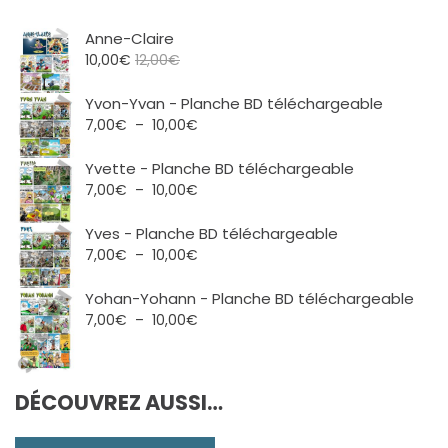
Anne-Claire
10,00
€
12,00
€
Yvon-Yvan - Planche BD téléchargeable
Plage
7,00
€
–
10,00
€
de
prix :
Yvette - Planche BD téléchargeable
7,00€
Plage
7,00
€
–
10,00
€
à
de
10,00€
prix :
Yves - Planche BD téléchargeable
7,00€
Plage
7,00
€
–
10,00
€
à
de
10,00€
prix :
Yohan-Yohann - Planche BD téléchargeable
7,00€
Plage
7,00
€
–
10,00
€
à
de
10,00€
prix :
7,00€
DÉCOUVREZ AUSSI…
à
10,00€