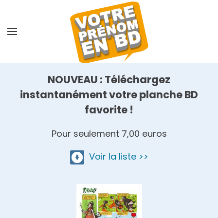
Skip
to
main
content
NOUVEAU : Téléchargez
instantanément votre planche BD
favorite !
Pour seulement 7,00 euros
Voir la liste >>