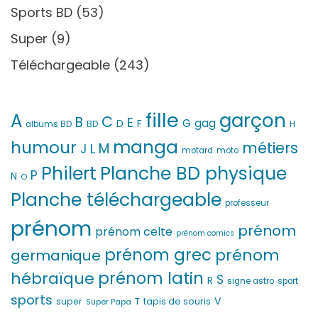
Sports BD
(53)
Super
(9)
Téléchargeable
(243)
fille
garçon
A
C
B
E
G
gag
D
F
H
albums BD
BD
manga
humour
métiers
M
L
J
motard
moto
Philert
Planche BD physique
P
N
O
Planche téléchargeable
professeur
prénom
prénom
prénom celte
prénom comics
prénom grec
prénom
germanique
prénom latin
hébraïque
S
R
signe astro
sport
sports
V
T
super
tapis de souris
Super Papa