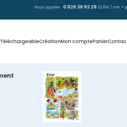
0 826 38 92 29
Nous appeler :
(0,15€ / min + p
Téléchargeable
Création
Mon compte
Panier
Contac
ment