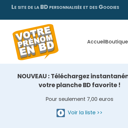
Le site de la BD personnalisée et des Goodies
Skip
to
main
content
Accueil
Boutique
NOUVEAU : Téléchargez instantané
votre planche BD favorite !
Pour seulement 7,00 euros
Voir la liste >>