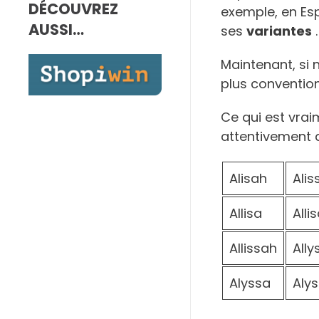
DÉCOUVREZ
7,00€
exemple, en Es
à
AUSSI…
ses
variantes
.
10,00€
Maintenant, si 
plus conventio
Ce qui est vrai
attentivement qu
Alisah
Alis
Allisa
Alli
Allissah
Ally
Alyssa
Aly