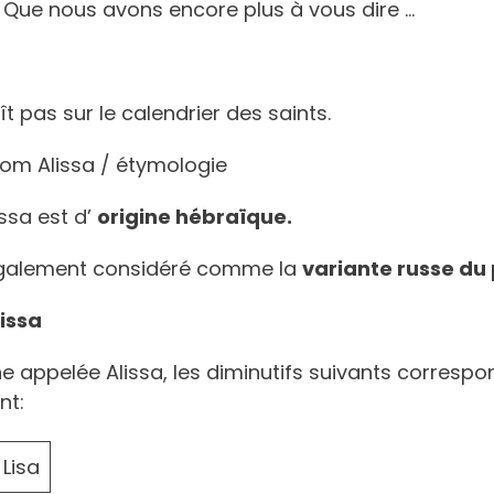
! Que nous avons encore plus à vous dire …
t pas sur le calendrier des saints.
nom Alissa / étymologie
ssa est d’
origine hébraïque.
t également considéré comme la
variante russe du
lissa
e appelée Alissa, les diminutifs suivants corres
nt:
 Lisa