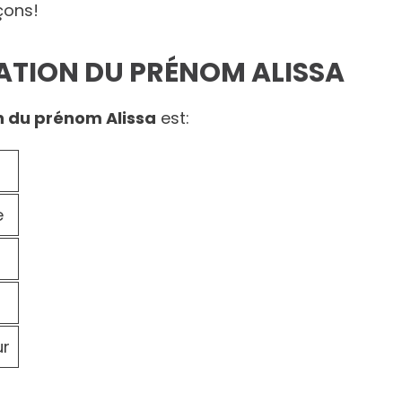
ons!
CATION DU PRÉNOM ALISSA
on du prénom Alissa
est:
e
ur