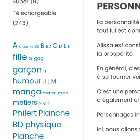
Super
(9)
PERSONN
Téléchargeable
La personnalit
(243)
tout lui est donn
A
C
Alissa est con
B
E
D
F
albums BD
BD
la prospérité.
fille
G
gag
garçon
En général, c’e
H
à se tourner ver
humour
M
L
J
manga
C’est une per
motard
moto
a également u
métiers
P
N
O
Philert
Planche
Personnages i
BD physique
Ici, nous allo
Planche