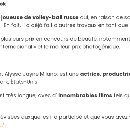
nok
e
joueuse de volley-ball russe
qui, en raison de s
n
. En fait, il a déjà fait d’autres travaux en tant que 
 plusieurs prix en concours de beauté, notamment e
ternacional » et le meilleur prix photogénique.
 Alyssa Jayne Milano; est une
actrice, productr
ork, États-Unis.
est très longue, avec d’
innombrables films
tels q
élévisées auxquelles il a participé et que vous ave
el
…