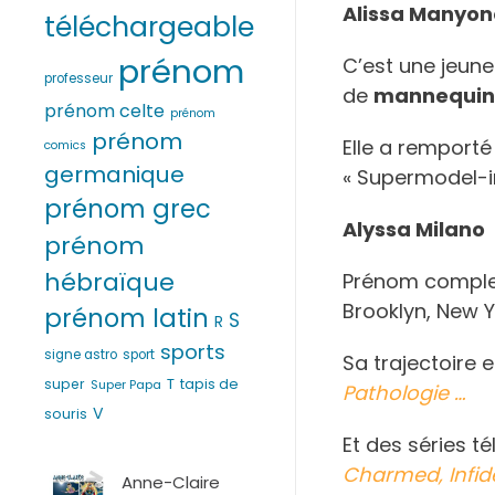
Alissa Manyo
téléchargeable
prénom
C’est une jeun
professeur
de
mannequi
prénom celte
prénom
prénom
Elle a remporté
comics
germanique
« Supermodel-in
prénom grec
Alyssa Milano
prénom
hébraïque
Prénom complet
Brooklyn, New Y
prénom latin
S
R
sports
signe astro
sport
Sa trajectoire 
T
super
tapis de
Super Papa
Pathologie …
V
souris
Et des séries t
Charmed, Infid
Anne-Claire