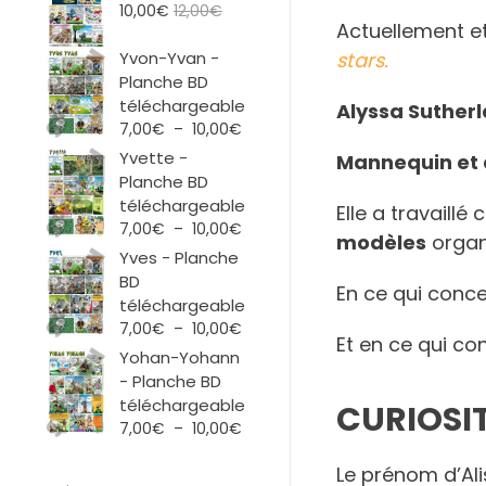
10,00
€
12,00
€
Actuellement et
Yvon-Yvan -
stars.
Planche BD
téléchargeable
Alyssa Suther
Plage
7,00
€
–
10,00
€
de
Yvette -
Mannequin et 
prix :
Planche BD
7,00€
téléchargeable
Elle a travail
à
Plage
7,00
€
–
10,00
€
modèles
organ
10,00€
de
Yves - Planche
prix :
BD
En ce qui conce
7,00€
téléchargeable
à
Plage
7,00
€
–
10,00
€
10,00€
Et en ce qui co
de
Yohan-Yohann
prix :
- Planche BD
7,00€
téléchargeable
CURIOSIT
à
Plage
7,00
€
–
10,00
€
10,00€
de
Le prénom d’Al
prix :