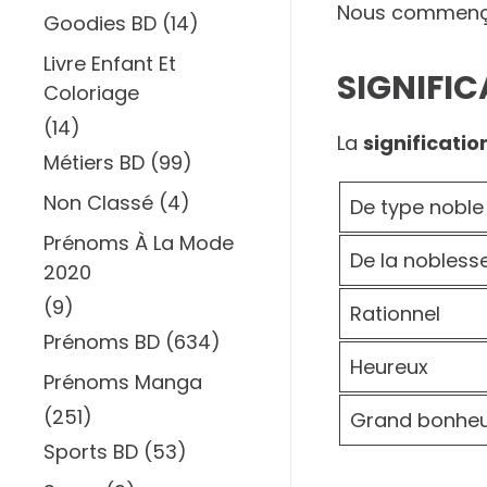
Nous commenç
Goodies BD
(14)
Livre Enfant Et
SIGNIFI
Coloriage
(14)
La
significati
Métiers BD
(99)
Non Classé
(4)
De type noble
Prénoms À La Mode
De la nobless
2020
(9)
Rationnel
Prénoms BD
(634)
Heureux
Prénoms Manga
(251)
Grand bonhe
Sports BD
(53)