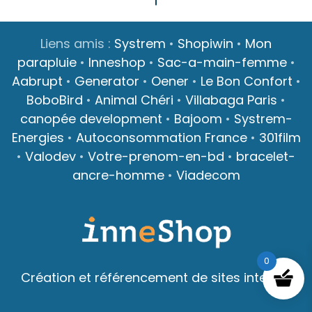
Liens amis :
Systrem
•
Shopiwin
•
Mon
parapluie
•
Inneshop
•
Sac-a-main-femme
•
Aabrupt
•
Generator
•
Oener
•
Le Bon Confort
•
BoboBird
•
Animal Chéri
•
Villabaga Paris
•
canopée development
•
Bajoom
•
Systrem-
Energies
•
Autoconsommation France
•
301film
•
Valodev
•
Votre-prenom-en-bd
•
bracelet-
ancre-homme
•
Viadecom
0
Création et référencement de sites internet