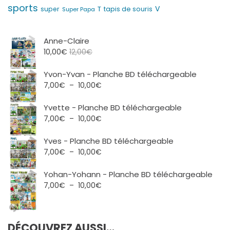
sports
V
T
super
tapis de souris
Super Papa
Anne-Claire
10,00
€
12,00
€
Yvon-Yvan - Planche BD téléchargeable
Plage
7,00
€
–
10,00
€
de
prix :
Yvette - Planche BD téléchargeable
7,00€
Plage
7,00
€
–
10,00
€
à
de
10,00€
prix :
Yves - Planche BD téléchargeable
7,00€
Plage
7,00
€
–
10,00
€
à
de
10,00€
prix :
Yohan-Yohann - Planche BD téléchargeable
7,00€
Plage
7,00
€
–
10,00
€
à
de
10,00€
prix :
7,00€
DÉCOUVREZ AUSSI…
à