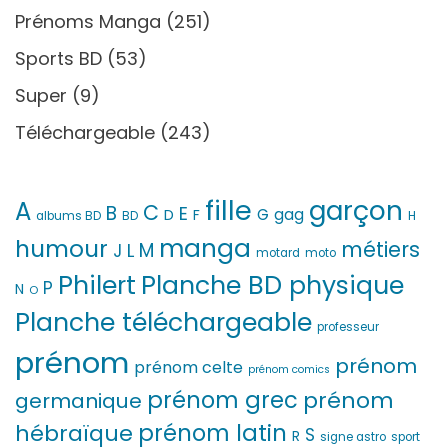
Prénoms Manga
(251)
Sports BD
(53)
Super
(9)
Téléchargeable
(243)
fille
garçon
A
C
B
E
G
gag
D
F
H
albums BD
BD
manga
humour
métiers
M
L
J
motard
moto
Philert
Planche BD physique
P
N
O
Planche téléchargeable
professeur
prénom
prénom
prénom celte
prénom comics
prénom grec
prénom
germanique
prénom latin
hébraïque
S
R
signe astro
sport