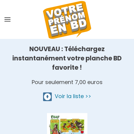
Skip
to
main
content
NOUVEAU : Téléchargez
instantanément votre planche BD
favorite !
Pour seulement 7,00 euros
Voir la liste >>