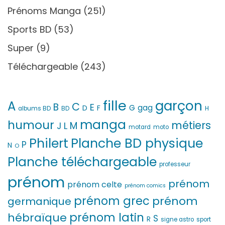
Prénoms Manga
(251)
Sports BD
(53)
Super
(9)
Téléchargeable
(243)
fille
garçon
A
C
B
E
G
gag
D
F
H
albums BD
BD
manga
humour
métiers
M
L
J
motard
moto
Philert
Planche BD physique
P
N
O
Planche téléchargeable
professeur
prénom
prénom
prénom celte
prénom comics
prénom grec
prénom
germanique
prénom latin
hébraïque
S
R
signe astro
sport