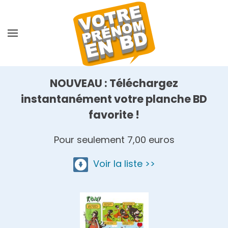
Skip
to
main
content
NOUVEAU : Téléchargez
instantanément votre planche BD
favorite !
Pour seulement 7,00 euros
Voir la liste >>