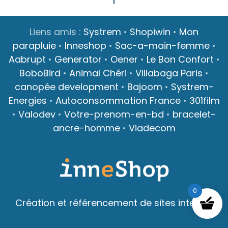
Liens amis :
Systrem
•
Shopiwin
•
Mon
parapluie
•
Inneshop
•
Sac-a-main-femme
•
Aabrupt
•
Generator
•
Oener
•
Le Bon Confort
•
BoboBird
•
Animal Chéri
•
Villabaga Paris
•
canopée development
•
Bajoom
•
Systrem-
Energies
•
Autoconsommation France
•
301film
•
Valodev
•
Votre-prenom-en-bd
•
bracelet-
ancre-homme
•
Viadecom
0
Création et référencement de sites internet