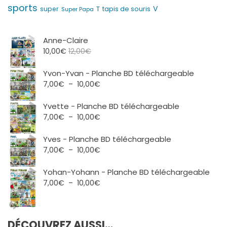
sports
V
T
super
tapis de souris
Super Papa
Anne-Claire
10,00
€
12,00
€
Yvon-Yvan - Planche BD téléchargeable
Plage
7,00
€
–
10,00
€
de
prix :
Yvette - Planche BD téléchargeable
7,00€
Plage
7,00
€
–
10,00
€
à
de
10,00€
prix :
Yves - Planche BD téléchargeable
7,00€
Plage
7,00
€
–
10,00
€
à
de
10,00€
prix :
Yohan-Yohann - Planche BD téléchargeable
7,00€
Plage
7,00
€
–
10,00
€
à
de
10,00€
prix :
7,00€
DÉCOUVREZ AUSSI…
à