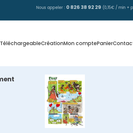
0 826 38 92 29
Nous appeler :
(0,15€ / min + p
Téléchargeable
Création
Mon compte
Panier
Contac
ment