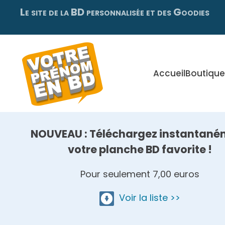
Le site de la BD personnalisée et des Goodies
Skip
to
main
content
Accueil
Boutique
NOUVEAU : Téléchargez instantané
votre planche BD favorite !
Pour seulement 7,00 euros
Voir la liste >>