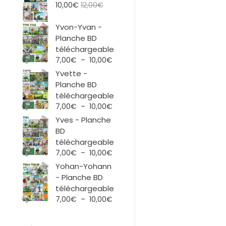
10,00
€
12,00
€
Yvon-Yvan -
Planche BD
téléchargeable
Plage
7,00
€
–
10,00
€
de
Yvette -
prix :
Planche BD
7,00€
téléchargeable
à
Plage
7,00
€
–
10,00
€
10,00€
de
Yves - Planche
prix :
BD
7,00€
téléchargeable
à
Plage
7,00
€
–
10,00
€
10,00€
de
Yohan-Yohann
prix :
- Planche BD
7,00€
téléchargeable
à
Plage
7,00
€
–
10,00
€
10,00€
de
prix :