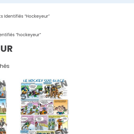
ts Identifiés “hockeyeur”
entifiés “hockeyeur”
EUR
chés