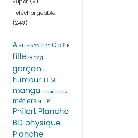
Super
(9)
Téléchargeable
(243)
A
C
B
E
D
F
albums BD
BD
fille
G
gag
garçon
H
humour
M
L
J
manga
motard
moto
métiers
P
N
O
Philert
Planche
BD physique
Planche