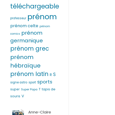
téléchargeable
prénom
professeur
prénom celte
prénom
prénom
comics
germanique
prénom grec
prénom
hébraïque
prénom latin
S
R
sports
signe astro
sport
T
super
tapis de
Super Papa
V
souris
Anne-Claire