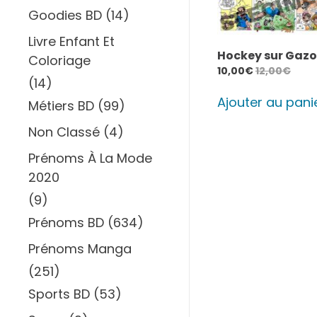
Goodies BD
(14)
Livre Enfant Et
Hockey sur Gaz
Coloriage
10,00
€
12,00
€
(14)
Ajouter au pani
Métiers BD
(99)
Non Classé
(4)
Prénoms À La Mode
2020
(9)
Prénoms BD
(634)
Prénoms Manga
(251)
Sports BD
(53)