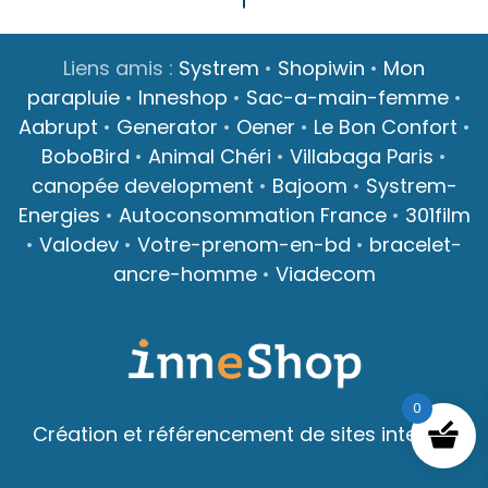
Liens amis :
Systrem
•
Shopiwin
•
Mon
parapluie
•
Inneshop
•
Sac-a-main-femme
•
Aabrupt
•
Generator
•
Oener
•
Le Bon Confort
•
BoboBird
•
Animal Chéri
•
Villabaga Paris
•
canopée development
•
Bajoom
•
Systrem-
Energies
•
Autoconsommation France
•
301film
•
Valodev
•
Votre-prenom-en-bd
•
bracelet-
ancre-homme
•
Viadecom
0
Création et référencement de sites internet