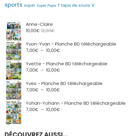
sports
V
T
super
tapis de souris
Super Papa
Anne-Claire
10,00
€
12,00
€
Yvon-Yvan - Planche BD téléchargeable
Plage
7,00
€
–
10,00
€
de
prix :
Yvette - Planche BD téléchargeable
7,00€
Plage
7,00
€
–
10,00
€
à
de
10,00€
prix :
Yves - Planche BD téléchargeable
7,00€
Plage
7,00
€
–
10,00
€
à
de
10,00€
prix :
Yohan-Yohann - Planche BD téléchargeable
7,00€
Plage
7,00
€
–
10,00
€
à
de
10,00€
prix :
7,00€
DÉCOUVREZ AUSSI…
à