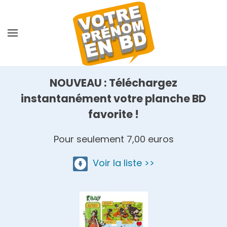
Skip
to
main
content
NOUVEAU : Téléchargez
instantanément votre planche BD
favorite !
Pour seulement 7,00 euros
Voir la liste >>