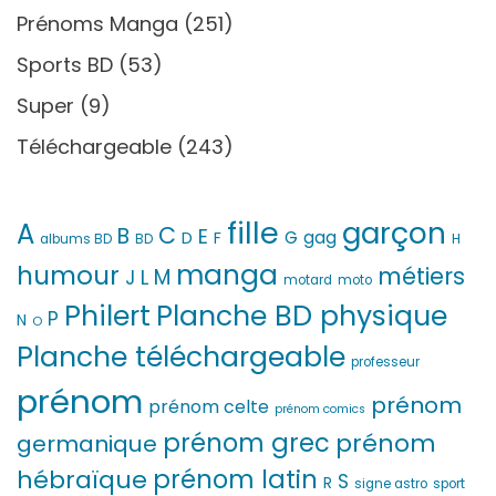
Prénoms Manga
(251)
Sports BD
(53)
Super
(9)
Téléchargeable
(243)
fille
garçon
A
C
B
E
G
gag
D
F
H
albums BD
BD
manga
humour
métiers
M
L
J
motard
moto
Philert
Planche BD physique
P
N
O
Planche téléchargeable
professeur
prénom
prénom
prénom celte
prénom comics
prénom grec
prénom
germanique
prénom latin
hébraïque
S
R
signe astro
sport