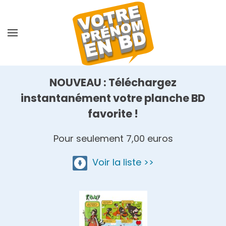
Skip
to
main
content
NOUVEAU : Téléchargez
instantanément votre planche BD
favorite !
Pour seulement 7,00 euros
Voir la liste >>