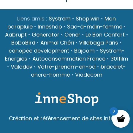
Liens amis :
Systrem
•
Shopiwin
•
Mon
parapluie
•
Inneshop
•
Sac-a-main-femme
•
Aabrupt
•
Generator
•
Oener
•
Le Bon Confort
•
BoboBird
•
Animal Chéri
•
Villabaga Paris
•
canopée development
•
Bajoom
•
Systrem-
Energies
•
Autoconsommation France
•
301film
•
Valodev
•
Votre-prenom-en-bd
•
bracelet-
ancre-homme
•
Viadecom
0
Création et référencement de sites internet