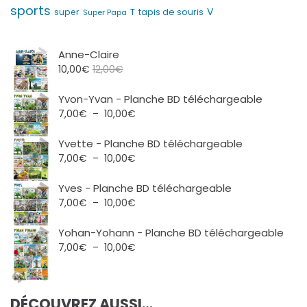
sports
V
T
super
tapis de souris
Super Papa
Anne-Claire
10,00
€
12,00
€
Yvon-Yvan - Planche BD téléchargeable
Plage
7,00
€
–
10,00
€
de
prix :
Yvette - Planche BD téléchargeable
7,00€
Plage
7,00
€
–
10,00
€
à
de
10,00€
prix :
Yves - Planche BD téléchargeable
7,00€
Plage
7,00
€
–
10,00
€
à
de
10,00€
prix :
Yohan-Yohann - Planche BD téléchargeable
7,00€
Plage
7,00
€
–
10,00
€
à
de
10,00€
prix :
7,00€
DÉCOUVREZ AUSSI…
à