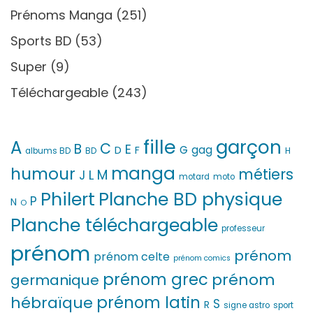
Prénoms Manga
(251)
Sports BD
(53)
Super
(9)
Téléchargeable
(243)
fille
garçon
A
C
B
E
G
gag
D
F
H
albums BD
BD
manga
humour
métiers
M
L
J
motard
moto
Philert
Planche BD physique
P
N
O
Planche téléchargeable
professeur
prénom
prénom
prénom celte
prénom comics
prénom grec
prénom
germanique
prénom latin
hébraïque
S
R
signe astro
sport