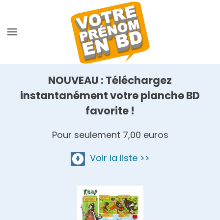
Skip
to
main
content
NOUVEAU : Téléchargez
instantanément votre planche BD
favorite !
Pour seulement 7,00 euros
Voir la liste >>