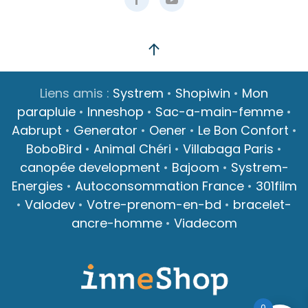
Liens amis :
Systrem
•
Shopiwin
•
Mon
parapluie
•
Inneshop
•
Sac-a-main-femme
•
Aabrupt
•
Generator
•
Oener
•
Le Bon Confort
•
BoboBird
•
Animal Chéri
•
Villabaga Paris
•
canopée development
•
Bajoom
•
Systrem-
Energies
•
Autoconsommation France
•
301film
•
Valodev
•
Votre-prenom-en-bd
•
bracelet-
ancre-homme
•
Viadecom
0