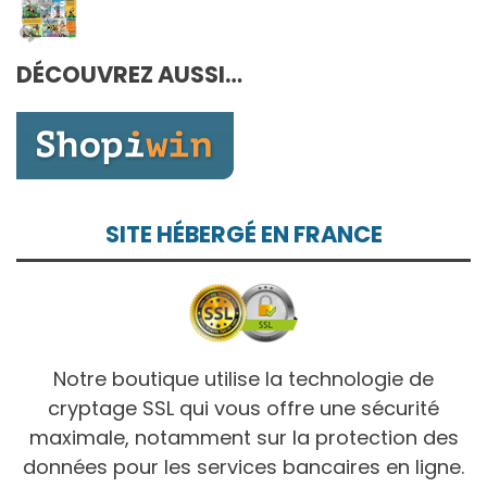
à
de
10,00€
prix :
7,00€
DÉCOUVREZ AUSSI…
à
10,00€
SITE HÉBERGÉ EN FRANCE
Notre boutique utilise la technologie de
cryptage SSL qui vous offre une sécurité
maximale, notamment sur la protection des
données pour les services bancaires en ligne.