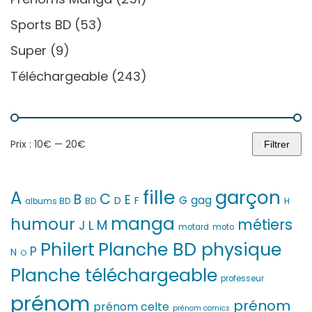
Sports BD
(53)
Super
(9)
Téléchargeable
(243)
Prix :
10€
—
20€
Filtrer
Prix
Prix
min
max
fille
garçon
A
C
B
E
G
gag
D
F
H
albums BD
BD
manga
humour
métiers
M
L
J
motard
moto
Philert
Planche BD physique
P
N
O
Planche téléchargeable
professeur
prénom
prénom
prénom celte
prénom comics