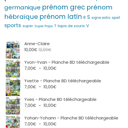
prénom grec
prénom
germanique
prénom latin
hébraïque
S
R
signe astro
sport
sports
V
T
super
tapis de souris
Super Papa
Anne-Claire
10,00
€
12,00
€
Yvon-Yvan - Planche BD téléchargeable
Plage
7,00
€
–
10,00
€
de
prix :
Yvette - Planche BD téléchargeable
7,00€
Plage
7,00
€
–
10,00
€
à
de
10,00€
prix :
Yves - Planche BD téléchargeable
7,00€
Plage
7,00
€
–
10,00
€
à
de
10,00€
prix :
Yohan-Yohann - Planche BD téléchargeable
7,00€
Plage
7,00
€
–
10,00
€