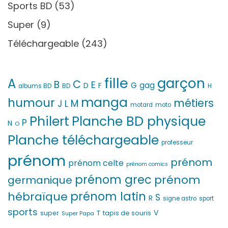
Sports BD
(53)
Super
(9)
Téléchargeable
(243)
fille
garçon
A
C
B
E
G
gag
D
F
H
albums BD
BD
manga
humour
métiers
M
L
J
motard
moto
Philert
Planche BD physique
P
N
O
Planche téléchargeable
professeur
prénom
prénom
prénom celte
prénom comics
prénom grec
prénom
germanique
prénom latin
hébraïque
S
R
signe astro
sport
sports
V
T
super
tapis de souris
Super Papa