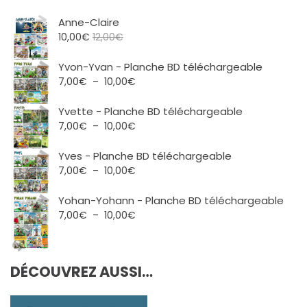
Anne-Claire
10,00
€
12,00
€
Yvon-Yvan - Planche BD téléchargeable
Plage
7,00
€
–
10,00
€
de
prix :
Yvette - Planche BD téléchargeable
7,00€
Plage
7,00
€
–
10,00
€
à
de
10,00€
prix :
Yves - Planche BD téléchargeable
7,00€
Plage
7,00
€
–
10,00
€
à
de
10,00€
prix :
Yohan-Yohann - Planche BD téléchargeable
7,00€
Plage
7,00
€
–
10,00
€
à
de
10,00€
prix :
7,00€
DÉCOUVREZ AUSSI…
à
10,00€