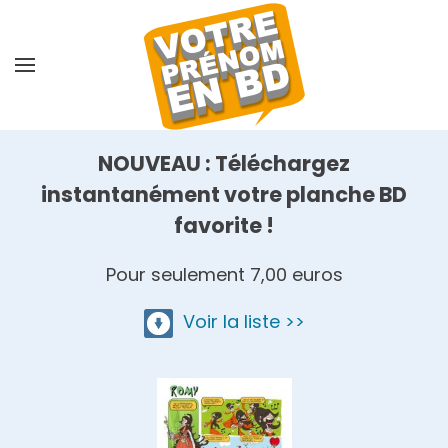
Skip
to
main
content
NOUVEAU : Téléchargez
instantanément votre planche BD
favorite !
Pour seulement 7,00 euros
Voir la liste >>