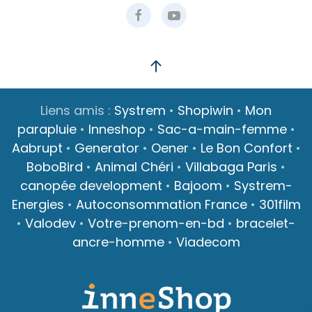
Liens amis :
Systrem
•
Shopiwin
•
Mon
parapluie
•
Inneshop
•
Sac-a-main-femme
•
Aabrupt
•
Generator
•
Oener
•
Le Bon Confort
•
BoboBird
•
Animal Chéri
•
Villabaga Paris
•
canopée development
•
Bajoom
•
Systrem-
Energies
•
Autoconsommation France
•
301film
•
Valodev
•
Votre-prenom-en-bd
•
bracelet-
ancre-homme
•
Viadecom