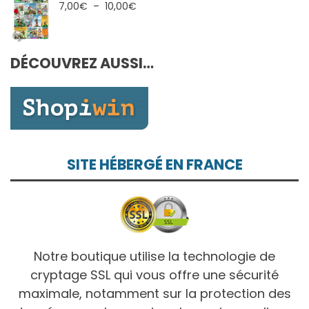
7,00€
Plage
7,00
€
–
10,00
€
à
de
10,00€
prix :
7,00€
DÉCOUVREZ AUSSI…
à
10,00€
SITE HÉBERGÉ EN FRANCE
Notre boutique utilise la technologie de
cryptage SSL qui vous offre une sécurité
maximale, notamment sur la protection des