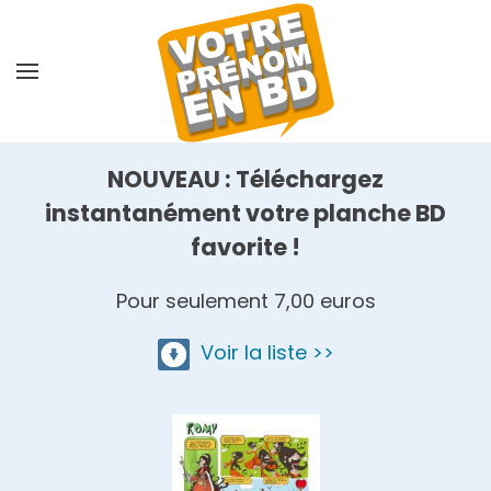
Skip
to
main
content
NOUVEAU : Téléchargez
instantanément votre planche BD
favorite !
Pour seulement 7,00 euros
Voir la liste >>