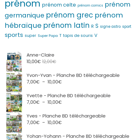
prénom
prénom
prénom celte
prénom comics
prénom grec
prénom
germanique
prénom latin
hébraïque
S
R
signe astro
sport
sports
V
T
super
tapis de souris
Super Papa
Anne-Claire
10,00
€
12,00
€
Yvon-Yvan - Planche BD téléchargeable
Plage
7,00
€
–
10,00
€
de
prix :
Yvette - Planche BD téléchargeable
7,00€
Plage
7,00
€
–
10,00
€
à
de
10,00€
prix :
Yves - Planche BD téléchargeable
7,00€
Plage
7,00
€
–
10,00
€
à
de
10,00€
prix :
Yohan-Yohann - Planche BD téléchargeable