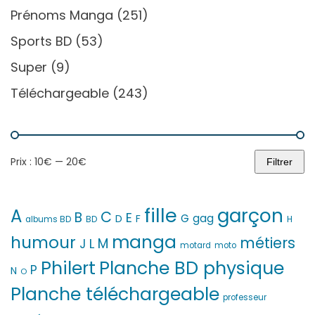
Prénoms Manga
(251)
Sports BD
(53)
Super
(9)
Téléchargeable
(243)
Prix :
10€
—
20€
Filtrer
Prix
Prix
min
max
fille
garçon
A
C
B
E
G
gag
D
F
H
albums BD
BD
manga
humour
métiers
M
L
J
motard
moto
Philert
Planche BD physique
P
N
O
Planche téléchargeable
professeur