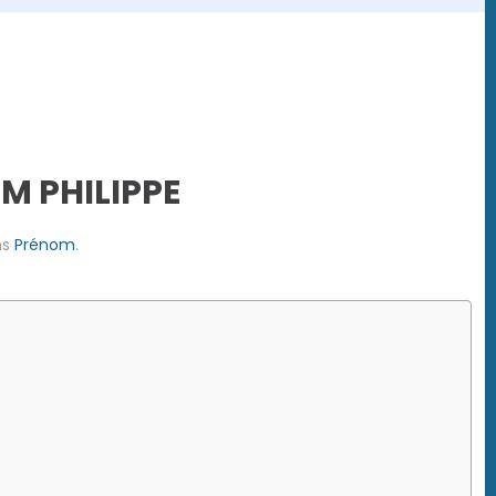
OM PHILIPPE
ns
Prénom
.