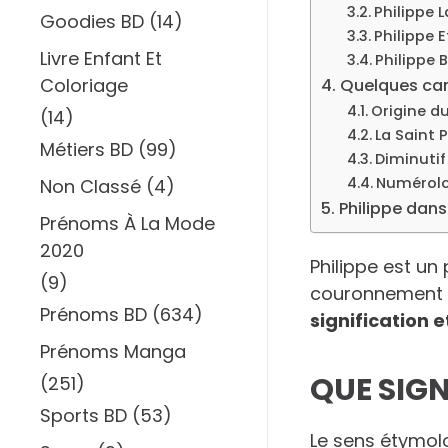
Philippe 
Goodies BD
(14)
Philippe 
Livre Enfant Et
Philippe 
Coloriage
Quelques cara
Origine d
(14)
La Saint P
Métiers BD
(99)
Diminutif
Numérolo
Non Classé
(4)
Philippe dans
Prénoms À La Mode
2020
Philippe est u
(9)
couronnement d
Prénoms BD
(634)
signification 
Prénoms Manga
QUE SIGN
(251)
Sports BD
(53)
Le sens étymol