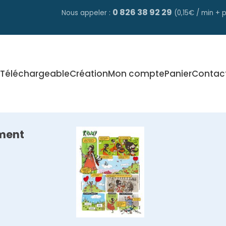
0 826 38 92 29
Nous appeler :
(0,15€ / min + p
Téléchargeable
Création
Mon compte
Panier
Contac
ment