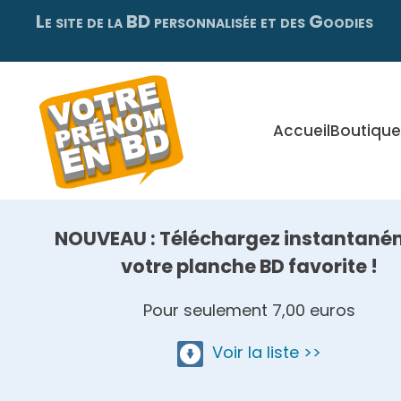
Le site de la BD personnalisée et des Goodies
Skip
to
main
content
Accueil
Boutique
NOUVEAU : Téléchargez instantané
votre planche BD favorite !
Pour seulement 7,00 euros
Voir la liste >>