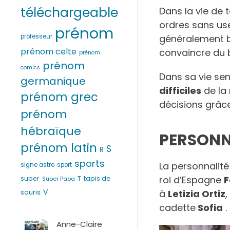
téléchargeable
Dans la vie de t
ordres sans use
prénom
professeur
généralement bi
prénom celte
convaincre du 
prénom
prénom
comics
Dans sa vie sen
germanique
difficiles
de la 
prénom grec
décisions grâc
prénom
hébraïque
PERSONN
prénom latin
S
R
sports
La personnalité
signe astro
sport
T
roi d’Espagne
F
super
tapis de
Super Papa
V
à
Letizia Ortiz
souris
cadette
Sofia
.
Anne-Claire