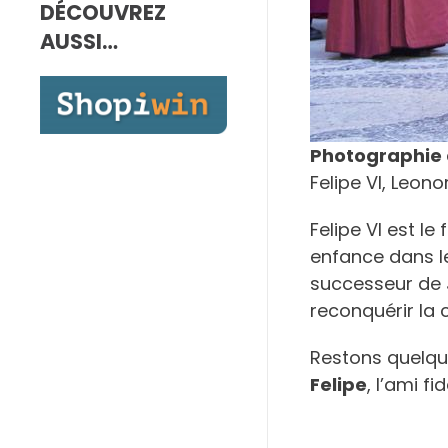
DÉCOUVREZ
7,00€
à
AUSSI…
10,00€
Photographie 
Felipe VI, Leon
Felipe VI est le 
enfance dans le
successeur de J
reconquérir la
Restons quelqu
Felipe
, l’ami f