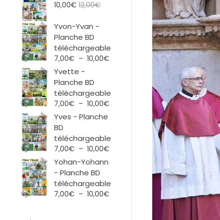
10,00
€
12,00
€
Yvon-Yvan -
Planche BD
téléchargeable
Plage
7,00
€
–
10,00
€
de
Yvette -
prix :
Planche BD
7,00€
téléchargeable
à
Plage
7,00
€
–
10,00
€
10,00€
de
Yves - Planche
prix :
BD
7,00€
téléchargeable
à
Plage
7,00
€
–
10,00
€
10,00€
de
Yohan-Yohann
prix :
- Planche BD
7,00€
téléchargeable
à
Plage
7,00
€
–
10,00
€
10,00€
de
prix :