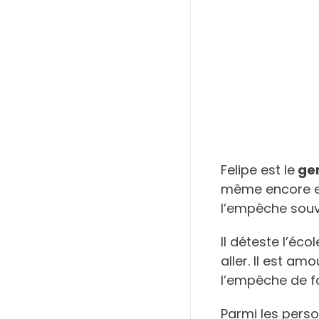
Felipe est le
gen
même encore et 
l’empêche souv
Il déteste l’éco
aller. Il est a
l’empêche de fa
Parmi les perso