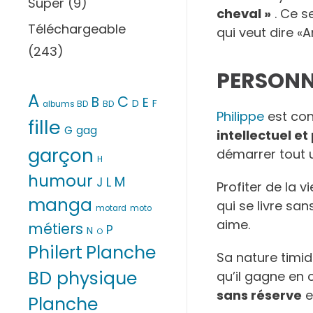
Super
(9)
cheval »
. Ce se
Téléchargeable
qui veut dire «A
(243)
PERSONNA
A
C
B
E
D
F
albums BD
BD
Philippe
est co
fille
G
gag
intellectuel e
garçon
démarrer tout u
H
humour
M
L
J
Profiter de la v
manga
qui se livre sa
motard
moto
aime.
métiers
P
N
O
Philert
Planche
Sa nature timid
BD physique
qu’il gagne en 
sans réserve
e
Planche