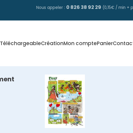
0 826 38 92 29
Nous appeler :
(0,15€ / min + p
Téléchargeable
Création
Mon compte
Panier
Contac
ment