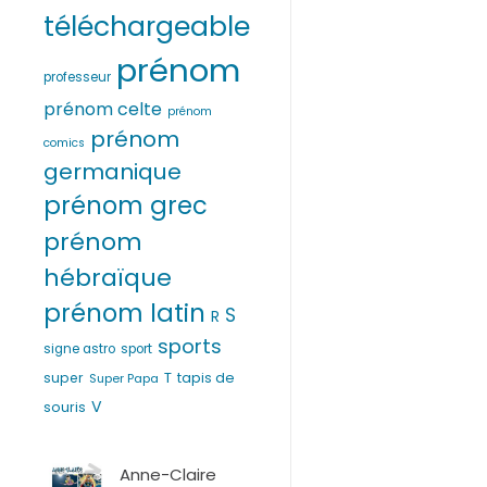
téléchargeable
prénom
professeur
prénom celte
prénom
prénom
comics
germanique
prénom grec
prénom
hébraïque
prénom latin
S
R
sports
signe astro
sport
T
super
tapis de
Super Papa
V
souris
Anne-Claire