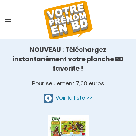
Skip
to
main
content
NOUVEAU : Téléchargez
instantanément votre planche BD
favorite !
Pour seulement 7,00 euros
Voir la liste >>