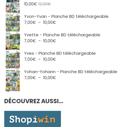
10,00
€
12,00
€
Yvon-Yvan - Planche BD téléchargeable
Plage
7,00
€
–
10,00
€
de
prix :
Yvette - Planche BD téléchargeable
7,00€
Plage
7,00
€
–
10,00
€
à
de
10,00€
prix :
Yves - Planche BD téléchargeable
7,00€
Plage
7,00
€
–
10,00
€
à
de
10,00€
prix :
Yohan-Yohann - Planche BD téléchargeable
7,00€
Plage
7,00
€
–
10,00
€
à
de
10,00€
prix :
7,00€
DÉCOUVREZ AUSSI…
à
10,00€