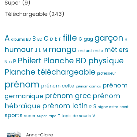
Super
(9)
Téléchargeable
(243)
fille
garçon
A
C
B
E
G
gag
D
F
H
albums BD
BD
manga
humour
métiers
M
L
J
motard
moto
Philert
Planche BD physique
P
N
O
Planche téléchargeable
professeur
prénom
prénom
prénom celte
prénom comics
prénom grec
prénom
germanique
prénom latin
hébraïque
S
R
signe astro
sport
sports
V
T
super
tapis de souris
Super Papa
Anne-Claire