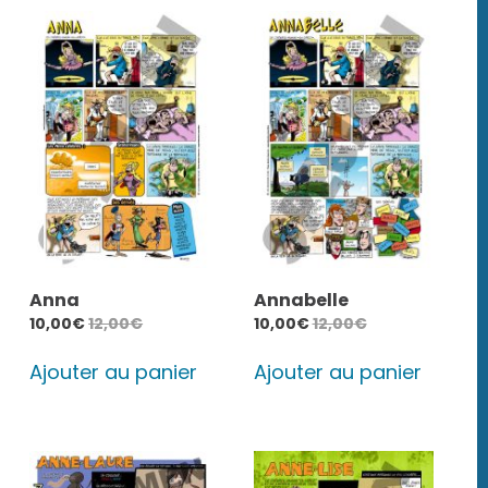
plusieurs
90,00€
variations.
Les
options
peuvent
être
choisies
sur
la
page
Anna
Annabelle
du
10,00
€
12,00
€
10,00
€
12,00
€
produit
Ajouter au panier
Ajouter au panier