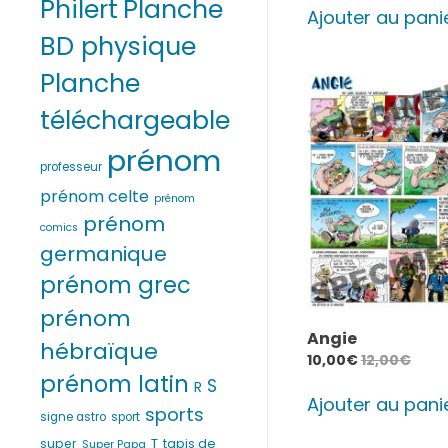
Philert
Planche
Ajouter au pani
BD physique
Planche
téléchargeable
prénom
professeur
prénom celte
prénom
prénom
comics
germanique
prénom grec
prénom
Angie
hébraïque
10,00
€
12,00
€
prénom latin
S
R
Ajouter au pani
sports
signe astro
sport
T
super
tapis de
Super Papa