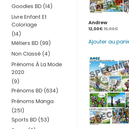
Goodies BD
(14)
Livre Enfant Et
Andrew
Coloriage
12,00
€
15,00
€
(14)
Ajouter au pani
Métiers BD
(99)
Non Classé
(4)
Prénoms À La Mode
2020
(9)
Prénoms BD
(634)
Prénoms Manga
(251)
Sports BD
(53)