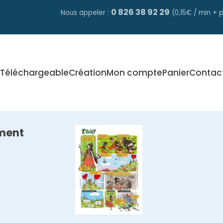
0 826 38 92 29
Nous appeler :
(0,15€ / min + p
Téléchargeable
Création
Mon compte
Panier
Contac
ment