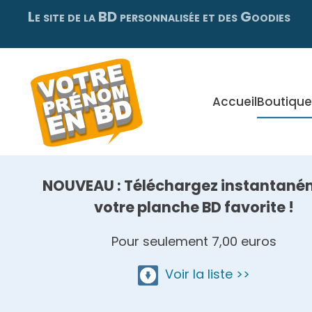
Le site de la BD personnalisée et des Goodies
Skip
to
main
content
Accueil
Boutique
NOUVEAU : Téléchargez instantané
votre planche BD favorite !
Pour seulement 7,00 euros
Voir la liste >>