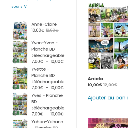
V
souris
Anne-Claire
10,00
€
12,00
€
Yvon-Yvan -
Planche BD
téléchargeable
Plage
7,00
€
–
10,00
€
de
Yvette -
prix :
Planche BD
Aniela
7,00€
téléchargeable
10,00
€
12,00
€
à
Plage
7,00
€
–
10,00
€
10,00€
de
Yves - Planche
Ajouter au pani
prix :
BD
7,00€
téléchargeable
à
Plage
7,00
€
–
10,00
€
10,00€
de
Yohan-Yohann
prix :
- Planche BD