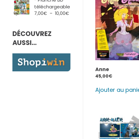
7,00€
téléchargeable
à
Plage
7,00
€
–
10,00
€
10,00€
de
prix :
DÉCOUVREZ
7,00€
à
AUSSI…
10,00€
Anne
45,00
€
Ajouter au pani