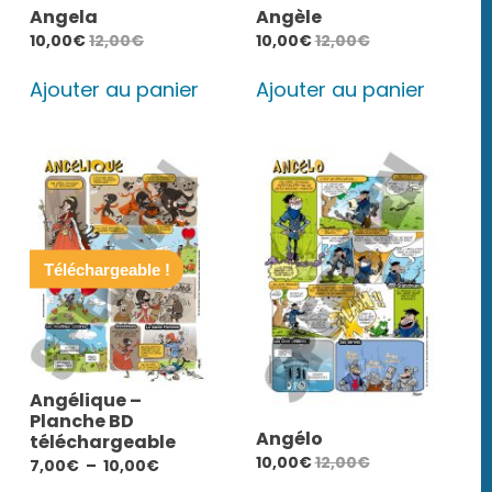
Angela
Angèle
10,00
€
12,00
€
10,00
€
12,00
€
Ajouter au panier
Ajouter au panier
Téléchargeable !
Angélique –
Planche BD
Angélo
téléchargeable
10,00
€
12,00
€
Plage
7,00
€
–
10,00
€
de
Ce