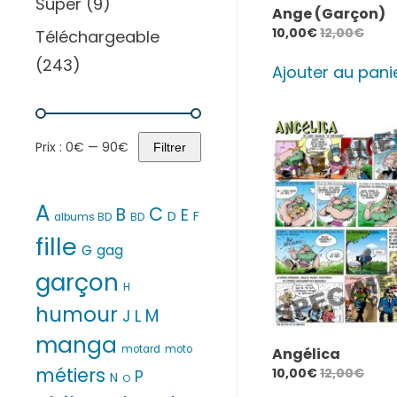
Super
(9)
Ange (Garçon)
10,00
€
12,00
€
Téléchargeable
(243)
Ajouter au pani
Prix :
0€
—
90€
Filtrer
Prix
Prix
min
max
A
C
B
E
D
F
albums BD
BD
fille
G
gag
garçon
H
humour
M
L
J
manga
motard
moto
Angélica
métiers
10,00
€
12,00
€
P
N
O