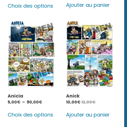
Ajouter au panier
prix :
Choix des options
produit
7,00€
a
à
plusieurs
10,00€
variations.
Les
options
peuvent
être
choisies
sur
la
page
Anicia
Anick
du
Plage
5,00
€
–
90,00
€
10,00
€
12,00
€
produit
de
Ce
prix :
Choix des options
Ajouter au panier
produit
5,00€
a
à