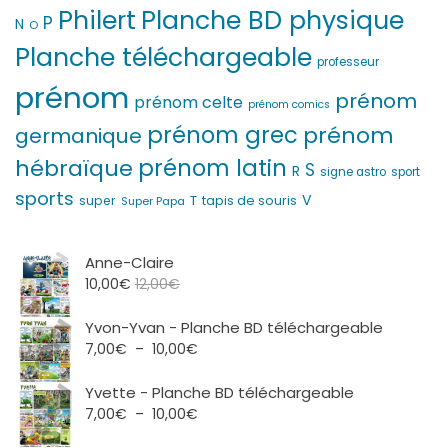
Philert
Planche BD physique
P
N
O
Planche téléchargeable
professeur
prénom
prénom
prénom celte
prénom comics
prénom grec
prénom
germanique
prénom latin
hébraïque
S
R
signe astro
sport
sports
V
T
super
tapis de souris
Super Papa
Anne-Claire
10,00
€
12,00
€
Yvon-Yvan - Planche BD téléchargeable
Plage
7,00
€
–
10,00
€
de
prix :
Yvette - Planche BD téléchargeable
7,00€
Plage
7,00
€
–
10,00
€
à
de