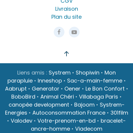
CGV
Livraison
Plan du site
Liens amis :
Systrem
•
Shopiwin
•
Mon
parapluie
•
Inneshop
•
Sac-a-main-femme
•
Aabrupt
•
Generator
•
Oener
•
Le Bon Confort
•
BoboBird
•
Animal Chéri
•
Villabaga Paris
•
canopée development
•
Bajoom
•
Systrem-
Energies
•
Autoconsommation France
•
301film
•
Valodev
•
Votre-prenom-en-bd
•
bracelet-
ancre-homme
•
Viadecom