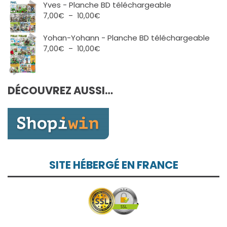
10,00€
prix :
Yves - Planche BD téléchargeable
7,00€
Plage
7,00
€
–
10,00
€
à
de
10,00€
prix :
Yohan-Yohann - Planche BD téléchargeable
7,00€
Plage
7,00
€
–
10,00
€
à
de
10,00€
prix :
7,00€
DÉCOUVREZ AUSSI…
à
10,00€
SITE HÉBERGÉ EN FRANCE