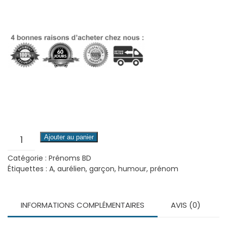
quantité
Ajouter au panier
de
Catégorie :
Prénoms BD
Aurélien
Étiquettes :
A
,
aurélien
,
garçon
,
humour
,
prénom
INFORMATIONS COMPLÉMENTAIRES
AVIS (0)