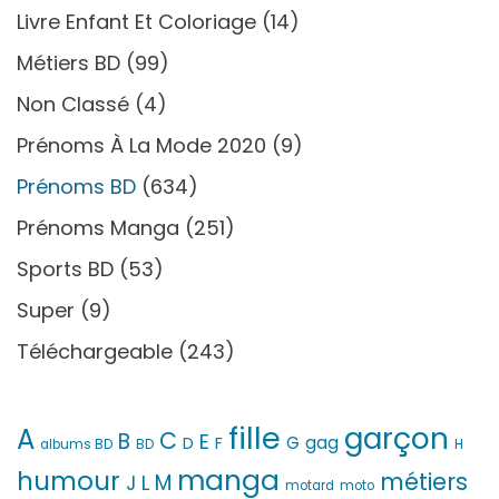
Livre Enfant Et Coloriage
(14)
Métiers BD
(99)
Non Classé
(4)
Prénoms À La Mode 2020
(9)
Prénoms BD
(634)
Prénoms Manga
(251)
Sports BD
(53)
Super
(9)
Téléchargeable
(243)
fille
garçon
A
C
B
E
G
gag
D
F
H
albums BD
BD
manga
humour
métiers
M
L
J
motard
moto