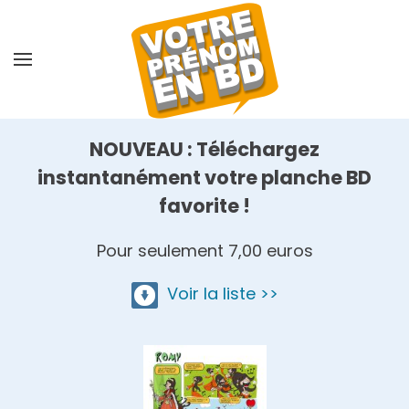
Skip
to
main
content
NOUVEAU : Téléchargez
instantanément votre planche BD
favorite !
Pour seulement 7,00 euros
Voir la liste >>