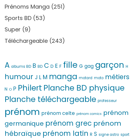
Prénoms Manga
(251)
Sports BD
(53)
Super
(9)
Téléchargeable
(243)
fille
garçon
A
C
B
E
G
gag
D
F
H
albums BD
BD
manga
humour
métiers
M
L
J
motard
moto
Philert
Planche BD physique
P
N
O
Planche téléchargeable
professeur
prénom
prénom
prénom celte
prénom comics
prénom grec
prénom
germanique
prénom latin
hébraïque
S
R
signe astro
sport