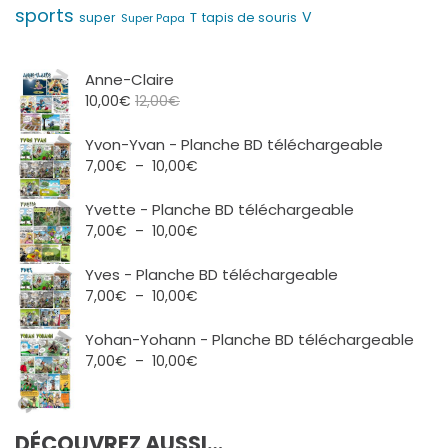
sports
V
T
super
tapis de souris
Super Papa
Anne-Claire
10,00
€
12,00
€
Yvon-Yvan - Planche BD téléchargeable
Plage
7,00
€
–
10,00
€
de
prix :
Yvette - Planche BD téléchargeable
7,00€
Plage
7,00
€
–
10,00
€
à
de
10,00€
prix :
Yves - Planche BD téléchargeable
7,00€
Plage
7,00
€
–
10,00
€
à
de
10,00€
prix :
Yohan-Yohann - Planche BD téléchargeable
7,00€
Plage
7,00
€
–
10,00
€
à
de
10,00€
prix :
7,00€
DÉCOUVREZ AUSSI…
à