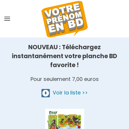
Skip
to
main
content
NOUVEAU : Téléchargez
instantanément votre planche BD
favorite !
Pour seulement 7,00 euros
Voir la liste >>