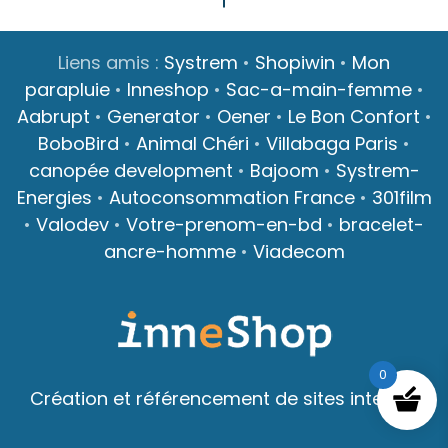
Liens amis :
Systrem
•
Shopiwin
•
Mon
parapluie
•
Inneshop
•
Sac-a-main-femme
•
Aabrupt
•
Generator
•
Oener
•
Le Bon Confort
•
BoboBird
•
Animal Chéri
•
Villabaga Paris
•
canopée development
•
Bajoom
•
Systrem-
Energies
•
Autoconsommation France
•
301film
•
Valodev
•
Votre-prenom-en-bd
•
bracelet-
ancre-homme
•
Viadecom
0
Création et référencement de sites internet