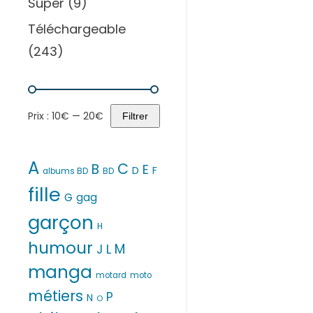
Super
(9)
Téléchargeable
(243)
Prix :
10€
—
20€
Filtrer
Prix
Prix
min
max
A
C
B
E
D
F
albums BD
BD
fille
G
gag
garçon
H
humour
M
L
J
manga
motard
moto
métiers
P
N
O