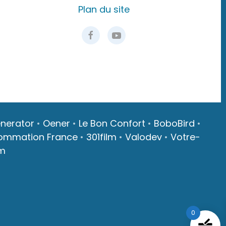
Plan du site
nerator
•
Oener
•
Le Bon Confort
•
BoboBird
•
ommation France
•
301film
•
Valodev
•
Votre-
m
0