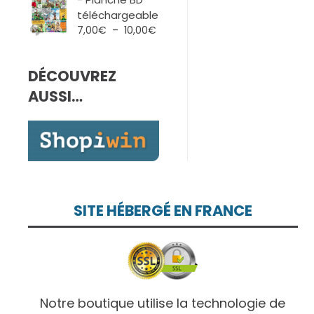
7,00€
téléchargeable
à
Plage
7,00
€
–
10,00
€
10,00€
de
prix :
DÉCOUVREZ
7,00€
à
AUSSI…
10,00€
SITE HÉBERGÉ EN FRANCE
Notre boutique utilise la technologie de