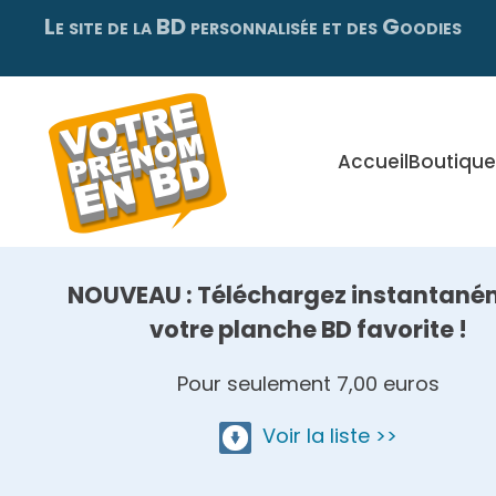
Le site de la BD personnalisée et des Goodies
Skip
to
main
content
Accueil
Boutique
NOUVEAU : Téléchargez instantané
votre planche BD favorite !
Pour seulement 7,00 euros
Voir la liste >>