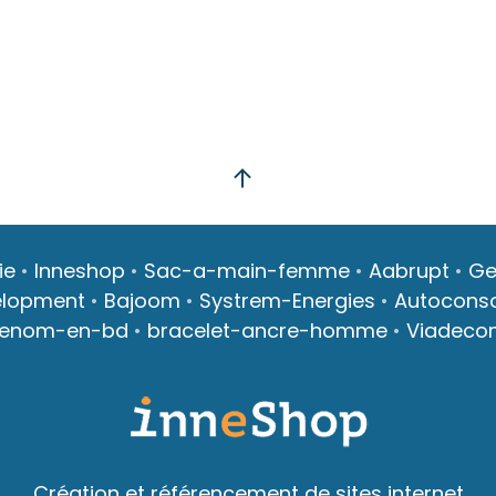
ie
•
Inneshop
•
Sac-a-main-femme
•
Aabrupt
•
Ge
elopment
•
Bajoom
•
Systrem-Energies
•
Autocons
renom-en-bd
•
bracelet-ancre-homme
•
Viadeco
Création et référencement de sites internet