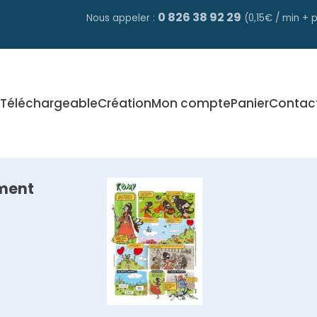
0 826 38 92 29
Nous appeler :
(0,15€ / min + p
Téléchargeable
Création
Mon compte
Panier
Contac
ment