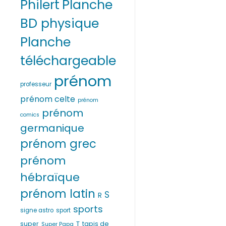
Philert
Planche
BD physique
Planche
téléchargeable
prénom
professeur
prénom celte
prénom
prénom
comics
germanique
prénom grec
prénom
hébraïque
prénom latin
S
R
sports
signe astro
sport
T
super
tapis de
Super Papa