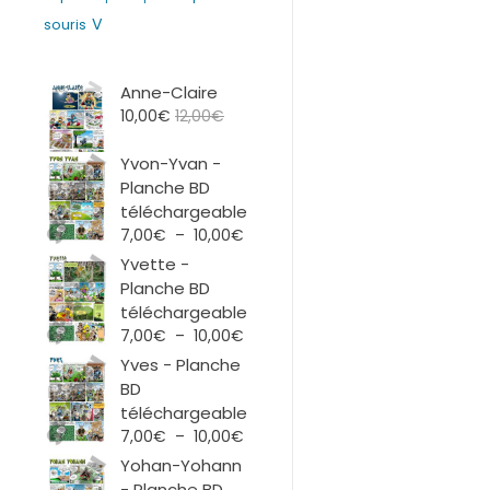
V
souris
Anne-Claire
10,00
€
12,00
€
Yvon-Yvan -
Planche BD
téléchargeable
Plage
7,00
€
–
10,00
€
de
Yvette -
prix :
Planche BD
7,00€
téléchargeable
à
Plage
7,00
€
–
10,00
€
10,00€
de
Yves - Planche
prix :
BD
7,00€
téléchargeable
à
Plage
7,00
€
–
10,00
€
10,00€
de
Yohan-Yohann
prix :
- Planche BD