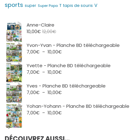
sports
V
T
super
tapis de souris
Super Papa
Anne-Claire
10,00
€
12,00
€
Yvon-Yvan - Planche BD téléchargeable
Plage
7,00
€
–
10,00
€
de
prix :
Yvette - Planche BD téléchargeable
7,00€
Plage
7,00
€
–
10,00
€
à
de
10,00€
prix :
Yves - Planche BD téléchargeable
7,00€
Plage
7,00
€
–
10,00
€
à
de
10,00€
prix :
Yohan-Yohann - Planche BD téléchargeable
7,00€
Plage
7,00
€
–
10,00
€
à
de
10,00€
prix :
7,00€
DÉCOUVREZ AUSSI…
à