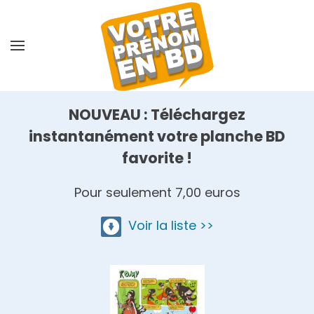
Skip
to
main
content
NOUVEAU : Téléchargez
instantanément votre planche BD
favorite !
Pour seulement 7,00 euros
Voir la liste >>