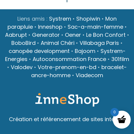
Liens amis :
Systrem
•
Shopiwin
•
Mon
parapluie
•
Inneshop
•
Sac-a-main-femme
•
Aabrupt
•
Generator
•
Oener
•
Le Bon Confort
•
BoboBird
•
Animal Chéri
•
Villabaga Paris
•
canopée development
•
Bajoom
•
Systrem-
Energies
•
Autoconsommation France
•
301film
•
Valodev
•
Votre-prenom-en-bd
•
bracelet-
ancre-homme
•
Viadecom
0
Création et référencement de sites internet