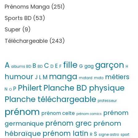
Prénoms Manga
(251)
Sports BD
(53)
Super
(9)
Téléchargeable
(243)
fille
garçon
A
C
B
E
G
gag
D
F
H
albums BD
BD
manga
humour
métiers
M
L
J
motard
moto
Philert
Planche BD physique
P
N
O
Planche téléchargeable
professeur
prénom
prénom
prénom celte
prénom comics
prénom grec
prénom
germanique
prénom latin
hébraïque
S
R
signe astro
sport