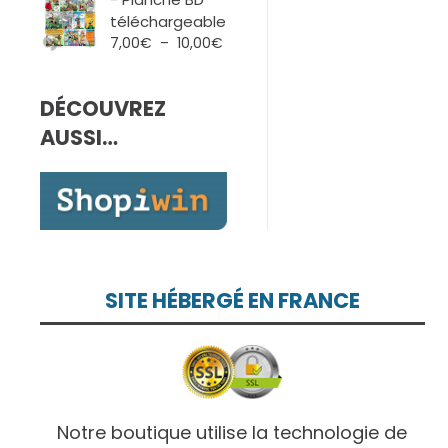
7,00€
téléchargeable
à
Plage
7,00
€
–
10,00
€
10,00€
de
prix :
DÉCOUVREZ
7,00€
à
AUSSI…
10,00€
SITE HÉBERGÉ EN FRANCE
Notre boutique utilise la technologie de