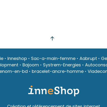
ie
•
Inneshop
•
Sac-a-main-femme
•
Aabrupt
•
Ge
elopment
•
Bajoom
•
Systrem-Energies
•
Autocons
renom-en-bd
•
bracelet-ancre-homme
•
Viadeco
Création et référencement de sites internet