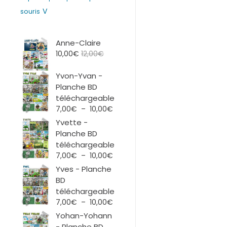
V
souris
Anne-Claire
10,00
€
12,00
€
Yvon-Yvan -
Planche BD
téléchargeable
Plage
7,00
€
–
10,00
€
de
Yvette -
prix :
Planche BD
7,00€
téléchargeable
à
Plage
7,00
€
–
10,00
€
10,00€
de
Yves - Planche
prix :
BD
7,00€
téléchargeable
à
Plage
7,00
€
–
10,00
€
10,00€
de
Yohan-Yohann
prix :
- Planche BD