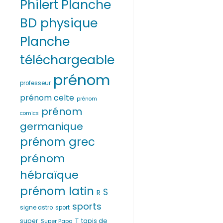
Philert
Planche
BD physique
Planche
téléchargeable
prénom
professeur
prénom celte
prénom
prénom
comics
germanique
prénom grec
prénom
hébraïque
prénom latin
S
R
sports
signe astro
sport
T
super
tapis de
Super Papa