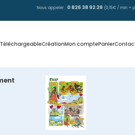
0 826 38 92 29
Nous appeler :
(0,15€ / min + p
Téléchargeable
Création
Mon compte
Panier
Contac
ment