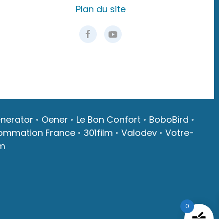
Plan du site
nerator
•
Oener
•
Le Bon Confort
•
BoboBird
•
ommation France
•
301film
•
Valodev
•
Votre-
m
0