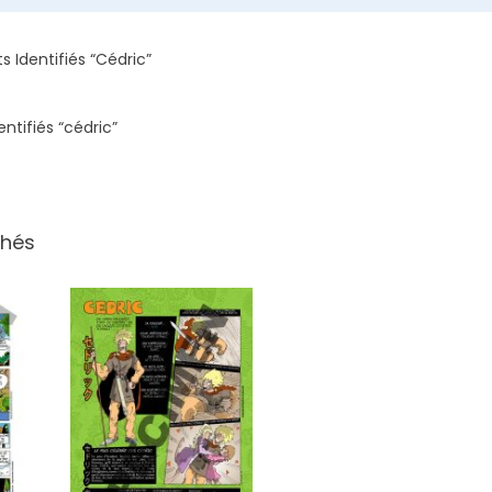
s Identifiés “cédric”
entifiés “cédric”
chés