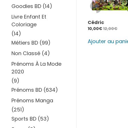
Goodies BD
(14)
Livre Enfant Et
Cédric
Coloriage
10,00
€
12,00
€
(14)
Ajouter au pani
Métiers BD
(99)
Non Classé
(4)
Prénoms À La Mode
2020
(9)
Prénoms BD
(634)
Prénoms Manga
(251)
Sports BD
(53)