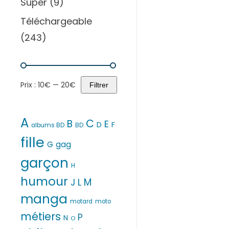
Super
(9)
Téléchargeable
(243)
Prix :
10€
—
20€
Filtrer
Prix
Prix
min
max
A
C
B
E
D
F
albums BD
BD
fille
G
gag
garçon
H
humour
M
L
J
manga
motard
moto
métiers
P
N
O