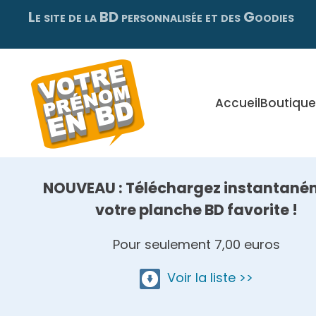
Le site de la BD personnalisée et des Goodies
Skip
to
main
content
Accueil
Boutique
NOUVEAU : Téléchargez instantané
votre planche BD favorite !
Pour seulement 7,00 euros
Voir la liste >>