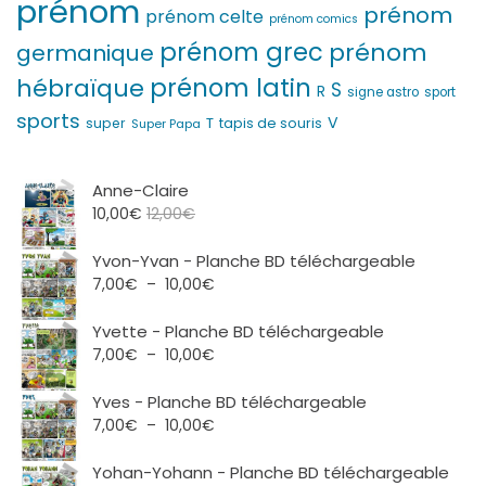
prénom
prénom
prénom celte
prénom comics
prénom grec
prénom
germanique
prénom latin
hébraïque
S
R
signe astro
sport
sports
V
T
super
tapis de souris
Super Papa
Anne-Claire
10,00
€
12,00
€
Yvon-Yvan - Planche BD téléchargeable
Plage
7,00
€
–
10,00
€
de
prix :
Yvette - Planche BD téléchargeable
7,00€
Plage
7,00
€
–
10,00
€
à
de
10,00€
prix :
Yves - Planche BD téléchargeable
7,00€
Plage
7,00
€
–
10,00
€
à
de
10,00€
prix :
Yohan-Yohann - Planche BD téléchargeable