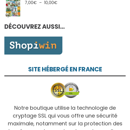
7,00€
Plage
7,00
€
–
10,00
€
à
de
10,00€
prix :
7,00€
DÉCOUVREZ AUSSI…
à
10,00€
SITE HÉBERGÉ EN FRANCE
Notre boutique utilise la technologie de
cryptage SSL qui vous offre une sécurité
maximale, notamment sur la protection des