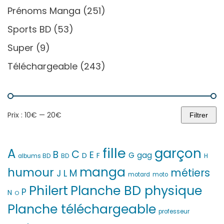
Prénoms Manga
(251)
Sports BD
(53)
Super
(9)
Téléchargeable
(243)
Prix :
10€
—
20€
Filtrer
Prix
Prix
min
max
fille
garçon
A
C
B
E
G
gag
D
F
H
albums BD
BD
manga
humour
métiers
M
L
J
motard
moto
Philert
Planche BD physique
P
N
O
Planche téléchargeable
professeur