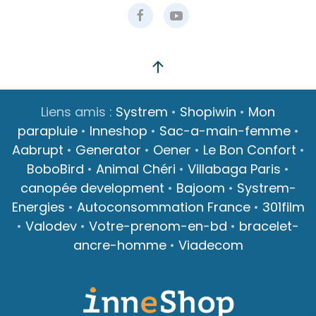
Liens amis :
Systrem
•
Shopiwin
•
Mon
parapluie
•
Inneshop
•
Sac-a-main-femme
•
Aabrupt
•
Generator
•
Oener
•
Le Bon Confort
•
BoboBird
•
Animal Chéri
•
Villabaga Paris
•
canopée development
•
Bajoom
•
Systrem-
Energies
•
Autoconsommation France
•
301film
•
Valodev
•
Votre-prenom-en-bd
•
bracelet-
ancre-homme
•
Viadecom