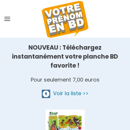
Skip
to
main
content
NOUVEAU : Téléchargez
instantanément votre planche BD
favorite !
Pour seulement 7,00 euros
Voir la liste >>