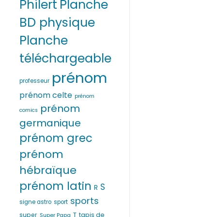
Philert
Planche
BD physique
Planche
téléchargeable
prénom
professeur
prénom celte
prénom
prénom
comics
germanique
prénom grec
prénom
hébraïque
prénom latin
S
R
sports
signe astro
sport
T
super
tapis de
Super Papa