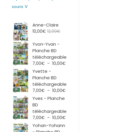
V
souris
Anne-Claire
10,00
€
12,00
€
Yvon-Yvan -
Planche BD
téléchargeable
Plage
7,00
€
–
10,00
€
de
Yvette -
prix :
Planche BD
7,00€
téléchargeable
à
Plage
7,00
€
–
10,00
€
10,00€
de
Yves - Planche
prix :
BD
7,00€
téléchargeable
à
Plage
7,00
€
–
10,00
€
10,00€
de
Yohan-Yohann
prix :
- Planche BD