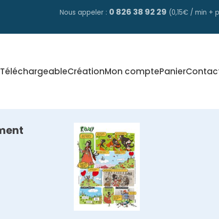
0 826 38 92 29
Nous appeler :
(0,15€ / min + p
Téléchargeable
Création
Mon compte
Panier
Contac
ment