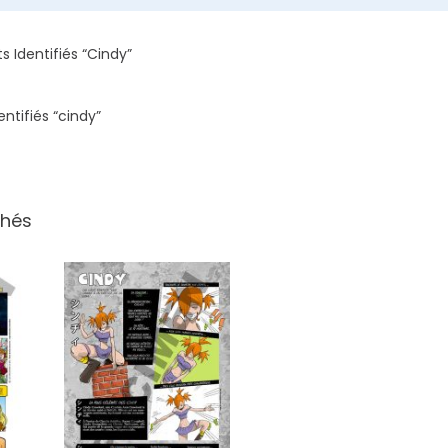
s Identifiés “cindy”
entifiés “cindy”
chés