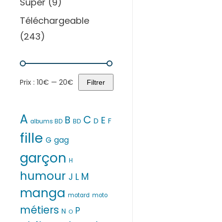
Super
(9)
Téléchargeable
(243)
Prix :
10€
—
20€
Filtrer
Prix
Prix
min
max
A
C
B
E
D
F
albums BD
BD
fille
G
gag
garçon
H
humour
M
L
J
manga
motard
moto
métiers
P
N
O