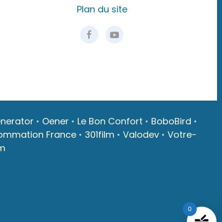
Plan du site
nerator
•
Oener
•
Le Bon Confort
•
BoboBird
•
ommation France
•
301film
•
Valodev
•
Votre-
m
0