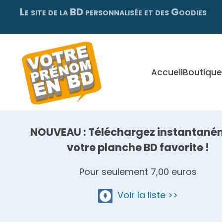
Le site de la BD personnalisée et des Goodies
Skip
to
main
content
Accueil
Boutique
NOUVEAU : Téléchargez instantané
votre planche BD favorite !
Pour seulement 7,00 euros
Voir la liste >>