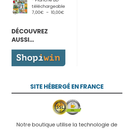
7,00€
téléchargeable
à
Plage
7,00
€
–
10,00
€
10,00€
de
prix :
DÉCOUVREZ
7,00€
à
AUSSI…
10,00€
SITE HÉBERGÉ EN FRANCE
Notre boutique utilise la technologie de