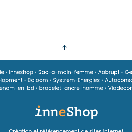
ie
•
Inneshop
•
Sac-a-main-femme
•
Aabrupt
•
Ge
elopment
•
Bajoom
•
Systrem-Energies
•
Autocons
renom-en-bd
•
bracelet-ancre-homme
•
Viadeco
Création et référencement de sites internet