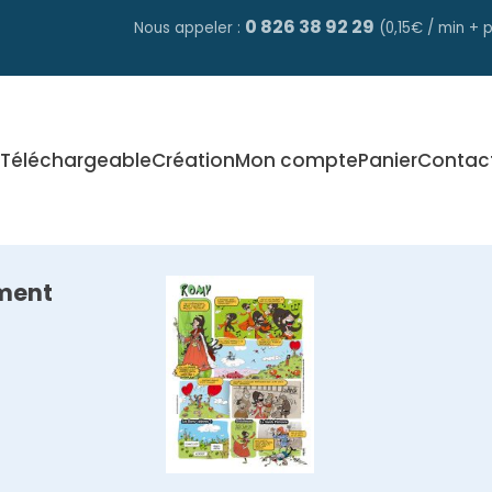
0 826 38 92 29
Nous appeler :
(0,15€ / min + p
Téléchargeable
Création
Mon compte
Panier
Contac
ment