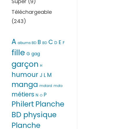
Super
(9)
Téléchargeable
(243)
A
C
B
E
D
F
albums BD
BD
fille
G
gag
garçon
H
humour
M
L
J
manga
motard
moto
métiers
P
N
O
Philert
Planche
BD physique
Planche