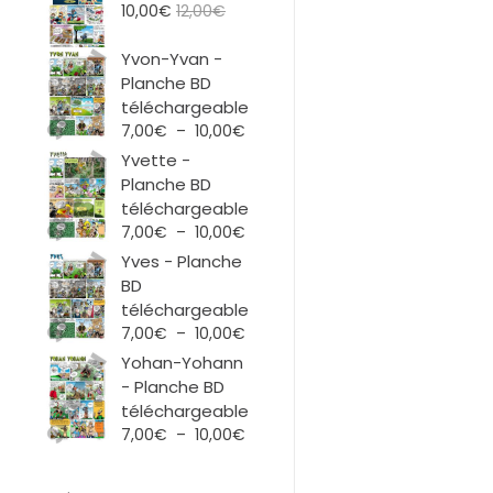
10,00
€
12,00
€
Yvon-Yvan -
Planche BD
téléchargeable
Plage
7,00
€
–
10,00
€
de
Yvette -
prix :
Planche BD
7,00€
téléchargeable
à
Plage
7,00
€
–
10,00
€
10,00€
de
Yves - Planche
prix :
BD
7,00€
téléchargeable
à
Plage
7,00
€
–
10,00
€
10,00€
de
Yohan-Yohann
prix :
- Planche BD
7,00€
téléchargeable
à
Plage
7,00
€
–
10,00
€
10,00€
de
prix :