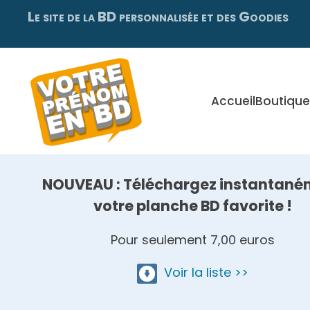
Le site de la BD personnalisée et des Goodies
Skip
to
main
content
Accueil
Boutique
NOUVEAU : Téléchargez instantané
votre planche BD favorite !
Pour seulement 7,00 euros
Voir la liste >>