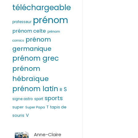
téléchargeable
prénom
professeur
prénom celte
prénom
prénom
comics
germanique
prénom grec
prénom
hébraïque
prénom latin
S
R
sports
signe astro
sport
T
super
tapis de
Super Papa
V
souris
Anne-Claire