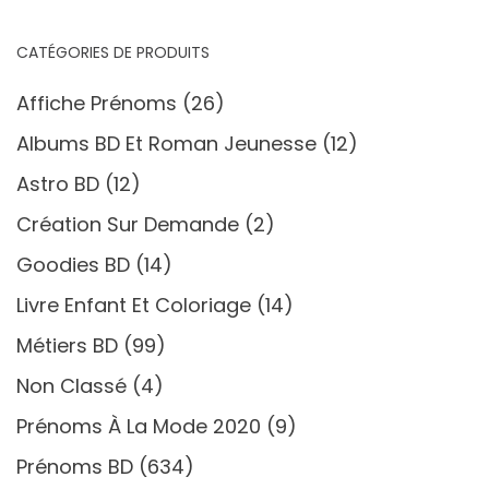
options
peuvent
CATÉGORIES DE PRODUITS
être
Affiche Prénoms
(26)
choisies
sur
Albums BD Et Roman Jeunesse
(12)
la
Astro BD
(12)
page
Création Sur Demande
(2)
du
produit
Goodies BD
(14)
Livre Enfant Et Coloriage
(14)
Métiers BD
(99)
Non Classé
(4)
Prénoms À La Mode 2020
(9)
Prénoms BD
(634)