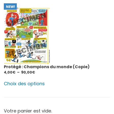
Protégé : Champions du monde (Copie)
Plage
4,00
€
–
90,00
€
de
Ce
prix :
Choix des options
produit
4,00€
a
à
plusieurs
90,00€
variations.
Votre panier est vide.
Les