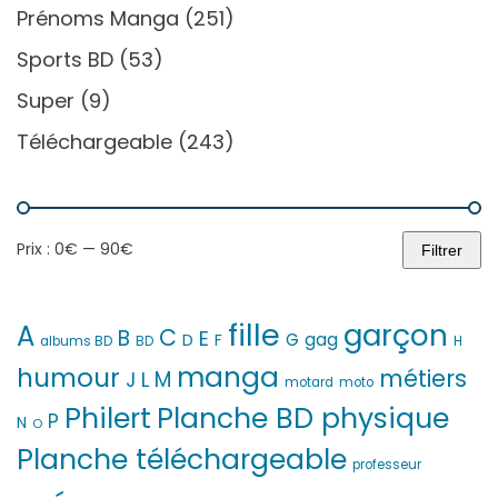
Prénoms Manga
(251)
Sports BD
(53)
Super
(9)
Téléchargeable
(243)
Prix :
0€
—
90€
Filtrer
Prix
Prix
min
max
fille
garçon
A
C
B
E
G
gag
D
F
H
albums BD
BD
manga
humour
métiers
M
L
J
motard
moto
Philert
Planche BD physique
P
N
O
Planche téléchargeable
professeur