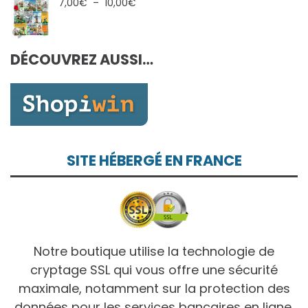
7,00€
Plage
7,00
€
–
10,00
€
à
de
10,00€
prix :
7,00€
DÉCOUVREZ AUSSI…
à
10,00€
SITE HÉBERGÉ EN FRANCE
Notre boutique utilise la technologie de
cryptage SSL qui vous offre une sécurité
maximale, notamment sur la protection des
données pour les services bancaires en ligne.