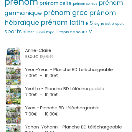
prénom
prénom
prénom celte
prénom comics
prénom grec
prénom
germanique
prénom latin
hébraïque
S
R
signe astro
sport
sports
V
T
super
tapis de souris
Super Papa
Anne-Claire
10,00
€
12,00
€
Yvon-Yvan - Planche BD téléchargeable
Plage
7,00
€
–
10,00
€
de
prix :
Yvette - Planche BD téléchargeable
7,00€
Plage
7,00
€
–
10,00
€
à
de
10,00€
prix :
Yves - Planche BD téléchargeable
7,00€
Plage
7,00
€
–
10,00
€
à
de
10,00€
prix :
Yohan-Yohann - Planche BD téléchargeable