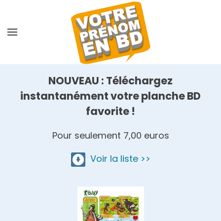
Skip
to
main
content
NOUVEAU : Téléchargez
instantanément votre planche BD
favorite !
Pour seulement 7,00 euros
Voir la liste >>