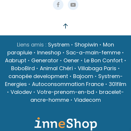
Liens amis :
Systrem
•
Shopiwin
•
Mon
parapluie
•
Inneshop
•
Sac-a-main-femme
•
Aabrupt
•
Generator
•
Oener
•
Le Bon Confort
•
BoboBird
•
Animal Chéri
•
Villabaga Paris
•
canopée development
•
Bajoom
•
Systrem-
Energies
•
Autoconsommation France
•
301film
•
Valodev
•
Votre-prenom-en-bd
•
bracelet-
ancre-homme
•
Viadecom