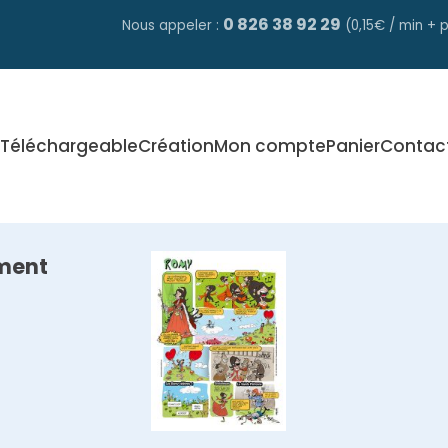
0 826 38 92 29
Nous appeler :
(0,15€ / min + p
Téléchargeable
Création
Mon compte
Panier
Contac
ment