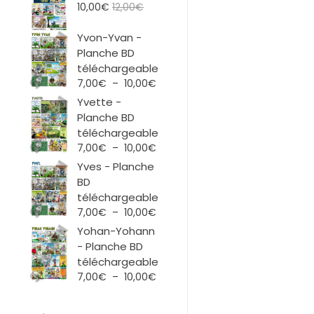
10,00
€
12,00
€
Yvon-Yvan -
Planche BD
téléchargeable
Plage
7,00
€
–
10,00
€
de
Yvette -
prix :
Planche BD
7,00€
téléchargeable
à
Plage
7,00
€
–
10,00
€
10,00€
de
Yves - Planche
prix :
BD
7,00€
téléchargeable
à
Plage
7,00
€
–
10,00
€
10,00€
de
Yohan-Yohann
prix :
- Planche BD
7,00€
téléchargeable
à
Plage
7,00
€
–
10,00
€
10,00€
de
prix :