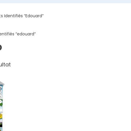
ts Identifiés “edouard”
entifiés “edouard”
D
ultat