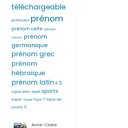
téléchargeable
prénom
professeur
prénom celte
prénom
prénom
comics
germanique
prénom grec
prénom
hébraïque
prénom latin
S
R
sports
signe astro
sport
T
super
tapis de
Super Papa
V
souris
Anne-Claire