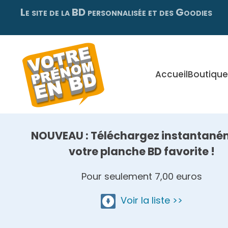
Le site de la BD personnalisée et des Goodies
Skip
to
main
content
Accueil
Boutique
NOUVEAU : Téléchargez instantané
votre planche BD favorite !
Pour seulement 7,00 euros
Voir la liste >>