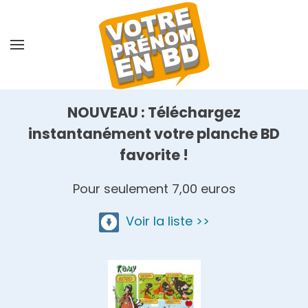
Skip
to
main
content
NOUVEAU : Téléchargez
instantanément votre planche BD
favorite !
Pour seulement 7,00 euros
Voir la liste >>