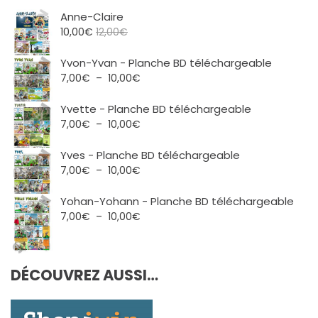
Anne-Claire
10,00
€
12,00
€
Yvon-Yvan - Planche BD téléchargeable
Plage
7,00
€
–
10,00
€
de
prix :
Yvette - Planche BD téléchargeable
7,00€
Plage
7,00
€
–
10,00
€
à
de
10,00€
prix :
Yves - Planche BD téléchargeable
7,00€
Plage
7,00
€
–
10,00
€
à
de
10,00€
prix :
Yohan-Yohann - Planche BD téléchargeable
7,00€
Plage
7,00
€
–
10,00
€
à
de
10,00€
prix :
7,00€
DÉCOUVREZ AUSSI…
à
10,00€