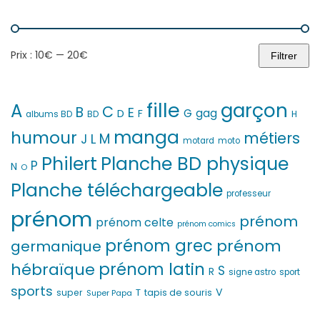
Prix :
10€
—
20€
Filtrer
Prix
Prix
min
max
fille
garçon
A
C
B
E
G
gag
D
F
H
albums BD
BD
manga
humour
métiers
M
L
J
motard
moto
Philert
Planche BD physique
P
N
O
Planche téléchargeable
professeur
prénom
prénom
prénom celte
prénom comics
prénom grec
prénom
germanique
prénom latin
hébraïque
S
R
signe astro
sport
sports
V
T
super
tapis de souris
Super Papa