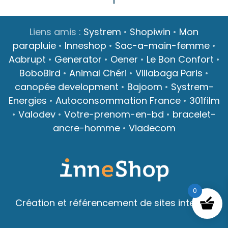
Liens amis :
Systrem
•
Shopiwin
•
Mon
parapluie
•
Inneshop
•
Sac-a-main-femme
•
Aabrupt
•
Generator
•
Oener
•
Le Bon Confort
•
BoboBird
•
Animal Chéri
•
Villabaga Paris
•
canopée development
•
Bajoom
•
Systrem-
Energies
•
Autoconsommation France
•
301film
•
Valodev
•
Votre-prenom-en-bd
•
bracelet-
ancre-homme
•
Viadecom
0
Création et référencement de sites internet