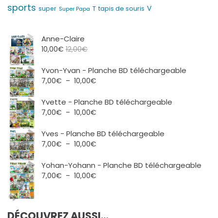
sports
V
T
super
tapis de souris
Super Papa
Anne-Claire
10,00
€
12,00
€
Yvon-Yvan - Planche BD téléchargeable
Plage
7,00
€
–
10,00
€
de
prix :
Yvette - Planche BD téléchargeable
7,00€
Plage
7,00
€
–
10,00
€
à
de
10,00€
prix :
Yves - Planche BD téléchargeable
7,00€
Plage
7,00
€
–
10,00
€
à
de
10,00€
prix :
Yohan-Yohann - Planche BD téléchargeable
7,00€
Plage
7,00
€
–
10,00
€
à
de
10,00€
prix :
7,00€
DÉCOUVREZ AUSSI…
à