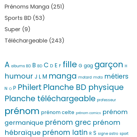
Prénoms Manga
(251)
Sports BD
(53)
Super
(9)
Téléchargeable
(243)
fille
garçon
A
C
B
E
G
gag
D
F
H
albums BD
BD
manga
humour
métiers
M
L
J
motard
moto
Philert
Planche BD physique
P
N
O
Planche téléchargeable
professeur
prénom
prénom
prénom celte
prénom comics
prénom grec
prénom
germanique
prénom latin
hébraïque
S
R
signe astro
sport