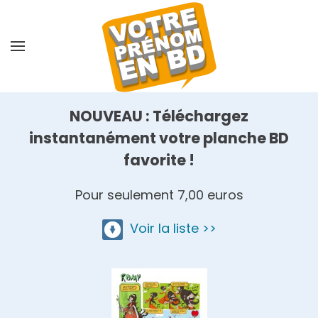
Skip
to
main
content
NOUVEAU : Téléchargez
instantanément votre planche BD
favorite !
Pour seulement 7,00 euros
Voir la liste >>