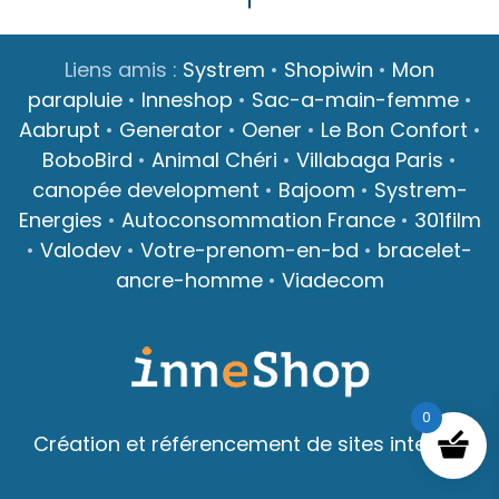
Liens amis :
Systrem
•
Shopiwin
•
Mon
parapluie
•
Inneshop
•
Sac-a-main-femme
•
Aabrupt
•
Generator
•
Oener
•
Le Bon Confort
•
BoboBird
•
Animal Chéri
•
Villabaga Paris
•
canopée development
•
Bajoom
•
Systrem-
Energies
•
Autoconsommation France
•
301film
•
Valodev
•
Votre-prenom-en-bd
•
bracelet-
ancre-homme
•
Viadecom
0
Création et référencement de sites internet