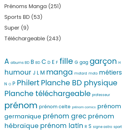
Prénoms Manga
(251)
Sports BD
(53)
Super
(9)
Téléchargeable
(243)
fille
garçon
A
C
B
E
G
gag
D
F
H
albums BD
BD
manga
humour
métiers
M
L
J
motard
moto
Philert
Planche BD physique
P
N
O
Planche téléchargeable
professeur
prénom
prénom
prénom celte
prénom comics
prénom grec
prénom
germanique
prénom latin
hébraïque
S
R
signe astro
sport