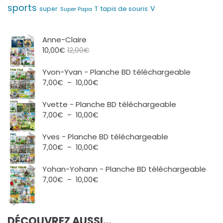
sports
V
T
super
tapis de souris
Super Papa
Anne-Claire
10,00
€
12,00
€
Yvon-Yvan - Planche BD téléchargeable
Plage
7,00
€
–
10,00
€
de
prix :
Yvette - Planche BD téléchargeable
7,00€
Plage
7,00
€
–
10,00
€
à
de
10,00€
prix :
Yves - Planche BD téléchargeable
7,00€
Plage
7,00
€
–
10,00
€
à
de
10,00€
prix :
Yohan-Yohann - Planche BD téléchargeable
7,00€
Plage
7,00
€
–
10,00
€
à
de
10,00€
prix :
7,00€
DÉCOUVREZ AUSSI…
à