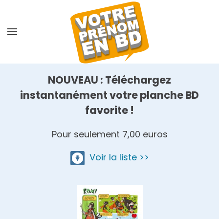
Skip
to
main
content
NOUVEAU : Téléchargez
instantanément votre planche BD
favorite !
Pour seulement 7,00 euros
Voir la liste >>