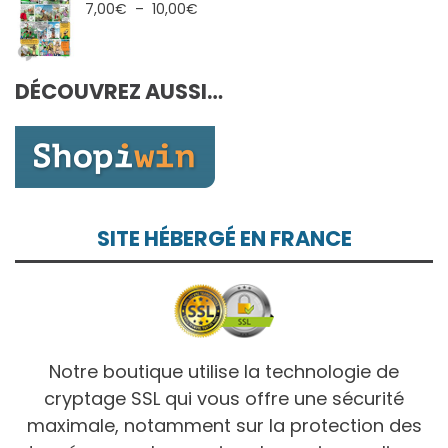
7,00€
Plage
7,00
€
–
10,00
€
à
de
10,00€
prix :
7,00€
DÉCOUVREZ AUSSI…
à
10,00€
SITE HÉBERGÉ EN FRANCE
Notre boutique utilise la technologie de
cryptage SSL qui vous offre une sécurité
maximale, notamment sur la protection des