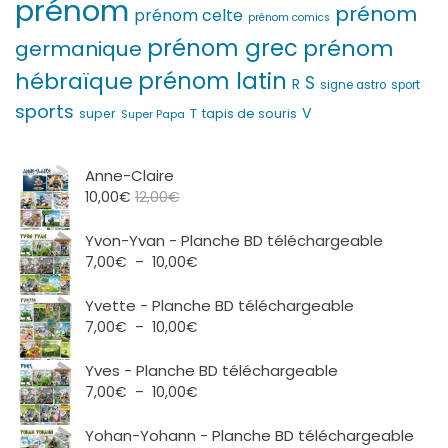
prénom
prénom
prénom celte
prénom comics
prénom grec
prénom
germanique
prénom latin
hébraïque
S
R
signe astro
sport
sports
V
T
super
tapis de souris
Super Papa
Anne-Claire
10,00
€
12,00
€
Yvon-Yvan - Planche BD téléchargeable
Plage
7,00
€
–
10,00
€
de
prix :
Yvette - Planche BD téléchargeable
7,00€
Plage
7,00
€
–
10,00
€
à
de
10,00€
prix :
Yves - Planche BD téléchargeable
7,00€
Plage
7,00
€
–
10,00
€
à
de
10,00€
prix :
Yohan-Yohann - Planche BD téléchargeable