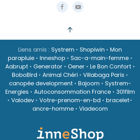
Liens amis :
Systrem
•
Shopiwin
•
Mon
parapluie
•
Inneshop
•
Sac-a-main-femme
•
Aabrupt
•
Generator
•
Oener
•
Le Bon Confort
•
BoboBird
•
Animal Chéri
•
Villabaga Paris
•
canopée development
•
Bajoom
•
Systrem-
Energies
•
Autoconsommation France
•
301film
•
Valodev
•
Votre-prenom-en-bd
•
bracelet-
ancre-homme
•
Viadecom