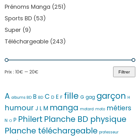
Prénoms Manga
(251)
Sports BD
(53)
Super
(9)
Téléchargeable
(243)
Prix :
10€
—
20€
Filtrer
Prix
Prix
min
max
fille
garçon
A
C
B
E
G
gag
D
F
H
albums BD
BD
manga
humour
métiers
M
L
J
motard
moto
Philert
Planche BD physique
P
N
O
Planche téléchargeable
professeur