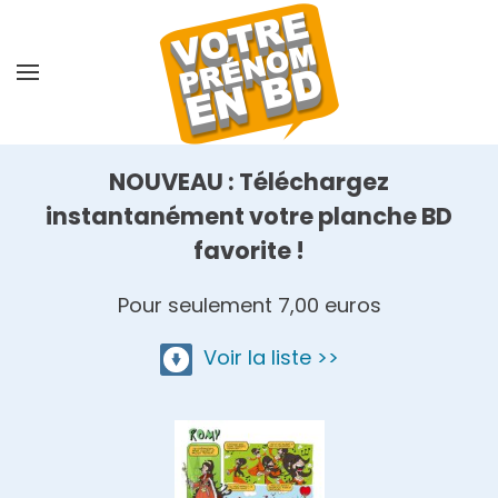
Skip
to
main
content
NOUVEAU : Téléchargez
instantanément votre planche BD
favorite !
Pour seulement 7,00 euros
Voir la liste >>