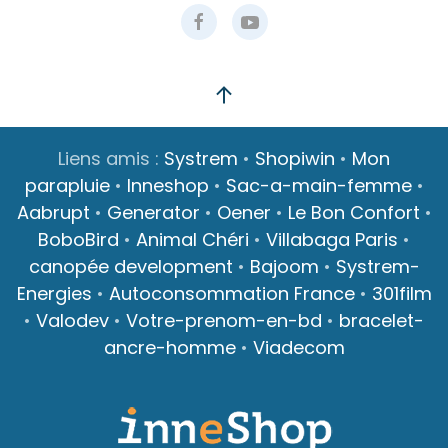
Liens amis :
Systrem
•
Shopiwin
•
Mon
parapluie
•
Inneshop
•
Sac-a-main-femme
•
Aabrupt
•
Generator
•
Oener
•
Le Bon Confort
•
BoboBird
•
Animal Chéri
•
Villabaga Paris
•
canopée development
•
Bajoom
•
Systrem-
Energies
•
Autoconsommation France
•
301film
•
Valodev
•
Votre-prenom-en-bd
•
bracelet-
ancre-homme
•
Viadecom