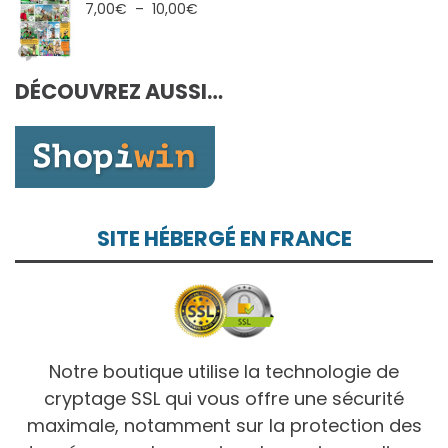
7,00€
Plage
7,00
€
–
10,00
€
à
de
10,00€
prix :
7,00€
DÉCOUVREZ AUSSI…
à
10,00€
SITE HÉBERGÉ EN FRANCE
Notre boutique utilise la technologie de
cryptage SSL qui vous offre une sécurité
maximale, notamment sur la protection des