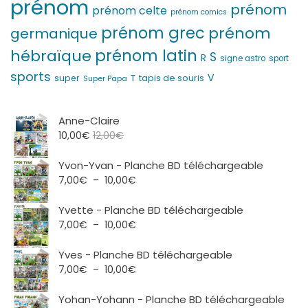
prénom
prénom
prénom celte
prénom comics
prénom grec
prénom
germanique
prénom latin
hébraïque
S
R
signe astro
sport
sports
V
T
super
tapis de souris
Super Papa
Anne-Claire
10,00
€
12,00
€
Yvon-Yvan - Planche BD téléchargeable
Plage
7,00
€
–
10,00
€
de
prix :
Yvette - Planche BD téléchargeable
7,00€
Plage
7,00
€
–
10,00
€
à
de
10,00€
prix :
Yves - Planche BD téléchargeable
7,00€
Plage
7,00
€
–
10,00
€
à
de
10,00€
prix :
Yohan-Yohann - Planche BD téléchargeable