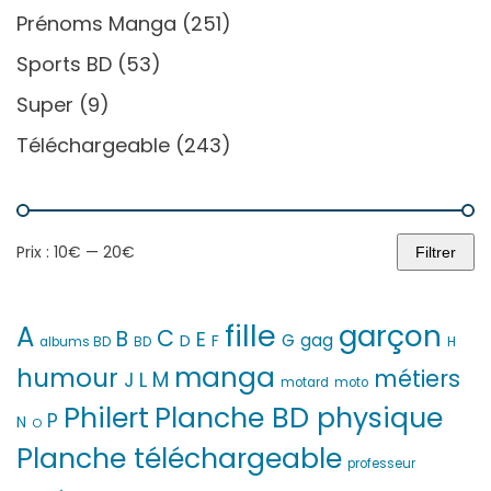
Prénoms Manga
(251)
Sports BD
(53)
Super
(9)
Téléchargeable
(243)
Prix :
10€
—
20€
Filtrer
Prix
Prix
min
max
fille
garçon
A
C
B
E
G
gag
D
F
H
albums BD
BD
manga
humour
métiers
M
L
J
motard
moto
Philert
Planche BD physique
P
N
O
Planche téléchargeable
professeur