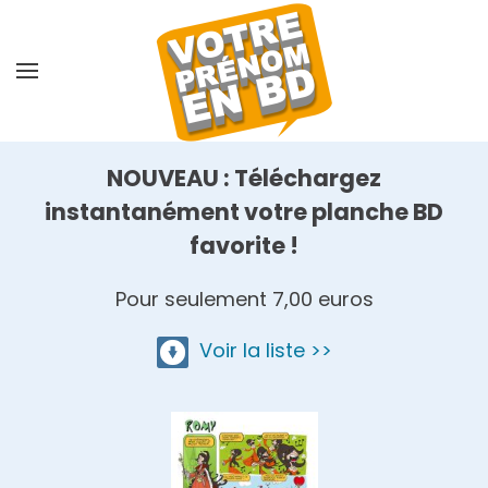
Skip
to
main
content
NOUVEAU : Téléchargez
instantanément votre planche BD
favorite !
Pour seulement 7,00 euros
Voir la liste >>