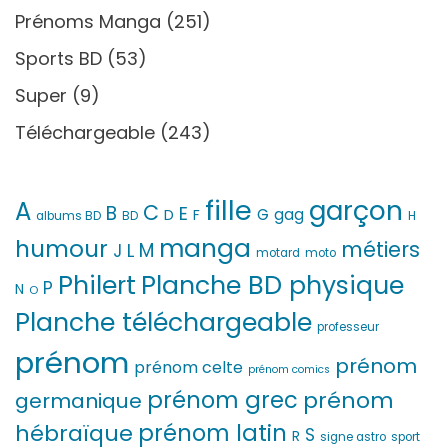
Prénoms Manga
(251)
Sports BD
(53)
Super
(9)
Téléchargeable
(243)
fille
garçon
A
C
B
E
G
gag
D
F
H
albums BD
BD
manga
humour
métiers
M
L
J
motard
moto
Philert
Planche BD physique
P
N
O
Planche téléchargeable
professeur
prénom
prénom
prénom celte
prénom comics
prénom grec
prénom
germanique
prénom latin
hébraïque
S
R
signe astro
sport