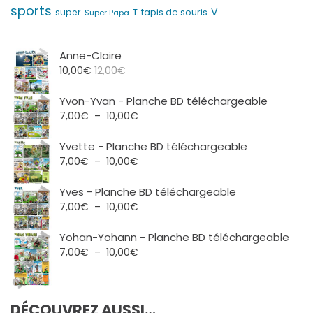
sports
V
T
super
tapis de souris
Super Papa
Anne-Claire
10,00
€
12,00
€
Yvon-Yvan - Planche BD téléchargeable
Plage
7,00
€
–
10,00
€
de
prix :
Yvette - Planche BD téléchargeable
7,00€
Plage
7,00
€
–
10,00
€
à
de
10,00€
prix :
Yves - Planche BD téléchargeable
7,00€
Plage
7,00
€
–
10,00
€
à
de
10,00€
prix :
Yohan-Yohann - Planche BD téléchargeable
7,00€
Plage
7,00
€
–
10,00
€
à
de
10,00€
prix :
7,00€
DÉCOUVREZ AUSSI…
à