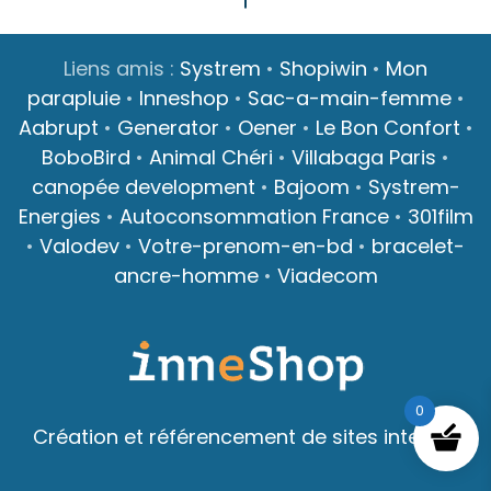
Liens amis :
Systrem
•
Shopiwin
•
Mon
parapluie
•
Inneshop
•
Sac-a-main-femme
•
Aabrupt
•
Generator
•
Oener
•
Le Bon Confort
•
BoboBird
•
Animal Chéri
•
Villabaga Paris
•
canopée development
•
Bajoom
•
Systrem-
Energies
•
Autoconsommation France
•
301film
•
Valodev
•
Votre-prenom-en-bd
•
bracelet-
ancre-homme
•
Viadecom
0
Création et référencement de sites internet