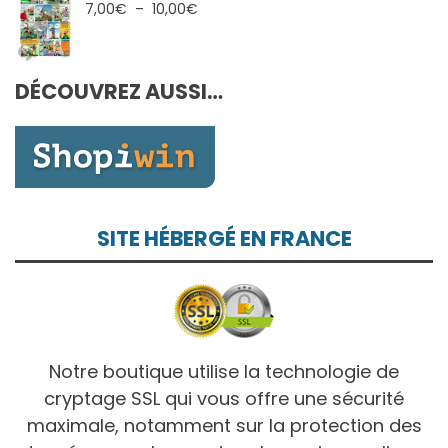
7,00€
Plage
7,00
€
–
10,00
€
à
de
10,00€
prix :
7,00€
DÉCOUVREZ AUSSI…
à
10,00€
SITE HÉBERGÉ EN FRANCE
Notre boutique utilise la technologie de
cryptage SSL qui vous offre une sécurité
maximale, notamment sur la protection des