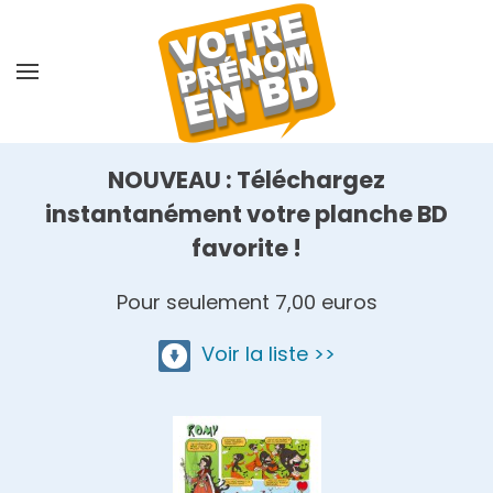
Skip
to
main
content
NOUVEAU : Téléchargez
instantanément votre planche BD
favorite !
Pour seulement 7,00 euros
Voir la liste >>