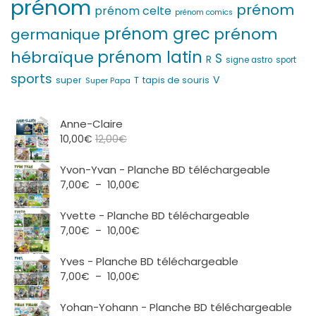
prénom
prénom
prénom celte
prénom comics
prénom grec
prénom
germanique
prénom latin
hébraïque
S
R
signe astro
sport
sports
V
T
super
tapis de souris
Super Papa
Anne-Claire
10,00
€
12,00
€
Yvon-Yvan - Planche BD téléchargeable
Plage
7,00
€
–
10,00
€
de
prix :
Yvette - Planche BD téléchargeable
7,00€
Plage
7,00
€
–
10,00
€
à
de
10,00€
prix :
Yves - Planche BD téléchargeable
7,00€
Plage
7,00
€
–
10,00
€
à
de
10,00€
prix :
Yohan-Yohann - Planche BD téléchargeable