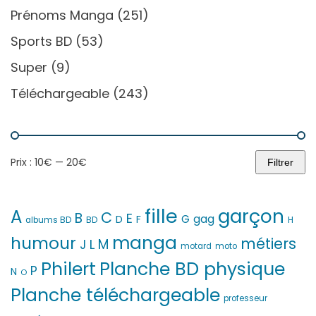
Prénoms Manga
(251)
Sports BD
(53)
Super
(9)
Téléchargeable
(243)
Prix :
10€
—
20€
Filtrer
Prix
Prix
min
max
fille
garçon
A
C
B
E
G
gag
D
F
H
albums BD
BD
manga
humour
métiers
M
L
J
motard
moto
Philert
Planche BD physique
P
N
O
Planche téléchargeable
professeur