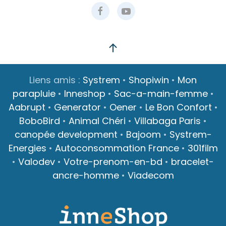
Liens amis :
Systrem
•
Shopiwin
•
Mon
parapluie
•
Inneshop
•
Sac-a-main-femme
•
Aabrupt
•
Generator
•
Oener
•
Le Bon Confort
•
BoboBird
•
Animal Chéri
•
Villabaga Paris
•
canopée development
•
Bajoom
•
Systrem-
Energies
•
Autoconsommation France
•
301film
•
Valodev
•
Votre-prenom-en-bd
•
bracelet-
ancre-homme
•
Viadecom