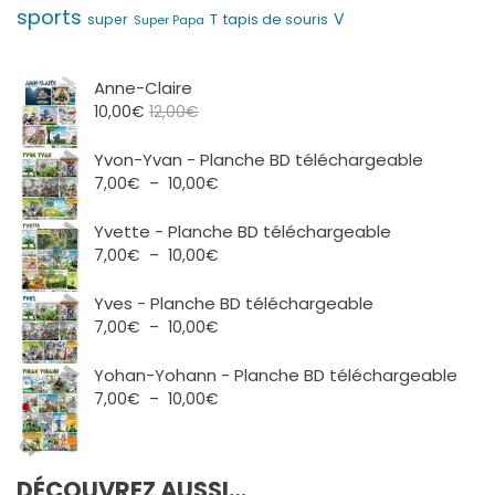
sports
V
T
super
tapis de souris
Super Papa
Anne-Claire
10,00
€
12,00
€
Yvon-Yvan - Planche BD téléchargeable
Plage
7,00
€
–
10,00
€
de
prix :
Yvette - Planche BD téléchargeable
7,00€
Plage
7,00
€
–
10,00
€
à
de
10,00€
prix :
Yves - Planche BD téléchargeable
7,00€
Plage
7,00
€
–
10,00
€
à
de
10,00€
prix :
Yohan-Yohann - Planche BD téléchargeable
7,00€
Plage
7,00
€
–
10,00
€
à
de
10,00€
prix :
7,00€
DÉCOUVREZ AUSSI…
à