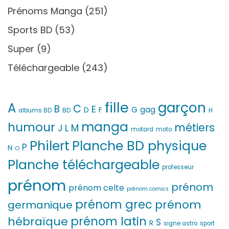
Prénoms Manga
(251)
Sports BD
(53)
Super
(9)
Téléchargeable
(243)
fille
garçon
A
C
B
E
G
gag
D
F
H
albums BD
BD
manga
humour
métiers
M
L
J
motard
moto
Philert
Planche BD physique
P
N
O
Planche téléchargeable
professeur
prénom
prénom
prénom celte
prénom comics
prénom grec
prénom
germanique
prénom latin
hébraïque
S
R
signe astro
sport