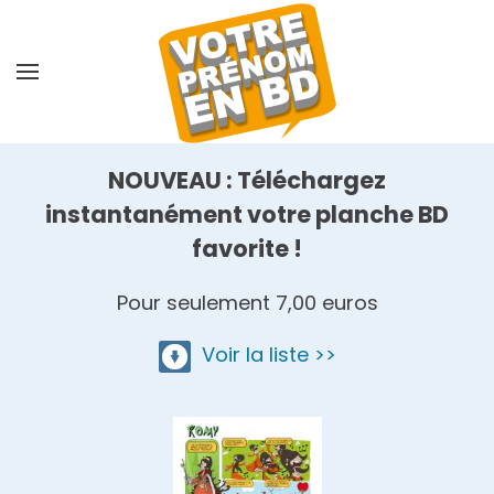
Skip
to
main
content
NOUVEAU : Téléchargez
instantanément votre planche BD
favorite !
Pour seulement 7,00 euros
Voir la liste >>