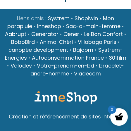
Liens amis :
Systrem
•
Shopiwin
•
Mon
parapluie
•
Inneshop
•
Sac-a-main-femme
•
Aabrupt
•
Generator
•
Oener
•
Le Bon Confort
•
BoboBird
•
Animal Chéri
•
Villabaga Paris
•
canopée development
•
Bajoom
•
Systrem-
Energies
•
Autoconsommation France
•
301film
•
Valodev
•
Votre-prenom-en-bd
•
bracelet-
ancre-homme
•
Viadecom
0
Création et référencement de sites internet