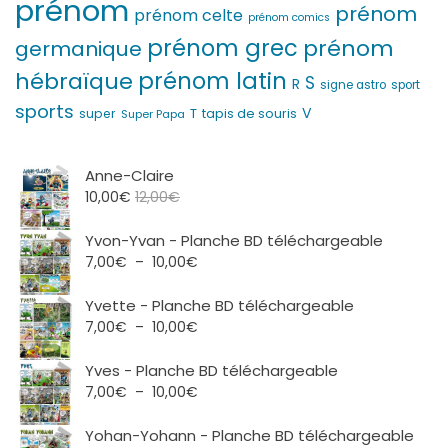
prénom
prénom
prénom celte
prénom comics
prénom grec
prénom
germanique
prénom latin
hébraïque
S
R
signe astro
sport
sports
V
T
super
tapis de souris
Super Papa
Anne-Claire
10,00
€
12,00
€
Yvon-Yvan - Planche BD téléchargeable
Plage
7,00
€
–
10,00
€
de
prix :
Yvette - Planche BD téléchargeable
7,00€
Plage
7,00
€
–
10,00
€
à
de
10,00€
prix :
Yves - Planche BD téléchargeable
7,00€
Plage
7,00
€
–
10,00
€
à
de
10,00€
prix :
Yohan-Yohann - Planche BD téléchargeable