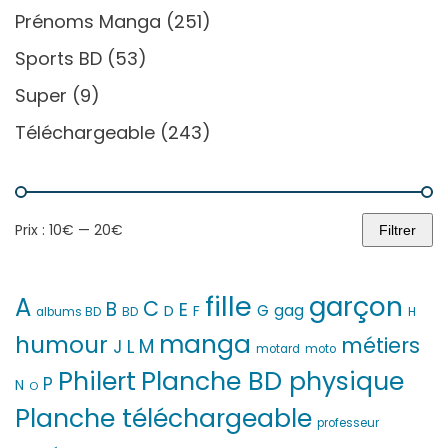
Prénoms Manga
(251)
Sports BD
(53)
Super
(9)
Téléchargeable
(243)
Prix :
10€
—
20€
Filtrer
Prix
Prix
min
max
fille
garçon
A
C
B
E
G
gag
D
F
H
albums BD
BD
manga
humour
métiers
M
L
J
motard
moto
Philert
Planche BD physique
P
N
O
Planche téléchargeable
professeur