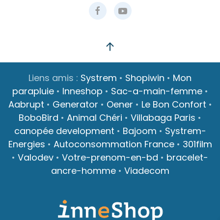
Liens amis :
Systrem
•
Shopiwin
•
Mon
parapluie
•
Inneshop
•
Sac-a-main-femme
•
Aabrupt
•
Generator
•
Oener
•
Le Bon Confort
•
BoboBird
•
Animal Chéri
•
Villabaga Paris
•
canopée development
•
Bajoom
•
Systrem-
Energies
•
Autoconsommation France
•
301film
•
Valodev
•
Votre-prenom-en-bd
•
bracelet-
ancre-homme
•
Viadecom