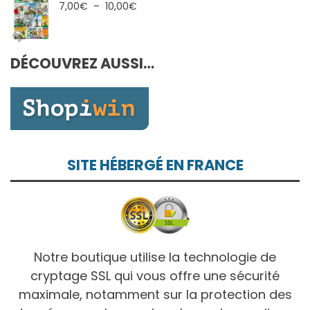
7,00€
Plage
7,00
€
–
10,00
€
à
de
10,00€
prix :
7,00€
DÉCOUVREZ AUSSI…
à
10,00€
SITE HÉBERGÉ EN FRANCE
Notre boutique utilise la technologie de
cryptage SSL qui vous offre une sécurité
maximale, notamment sur la protection des