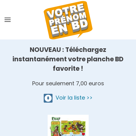
Skip
to
main
content
NOUVEAU : Téléchargez
instantanément votre planche BD
favorite !
Pour seulement 7,00 euros
Voir la liste >>