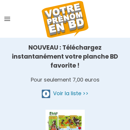
Skip
to
main
content
NOUVEAU : Téléchargez
instantanément votre planche BD
favorite !
Pour seulement 7,00 euros
Voir la liste >>