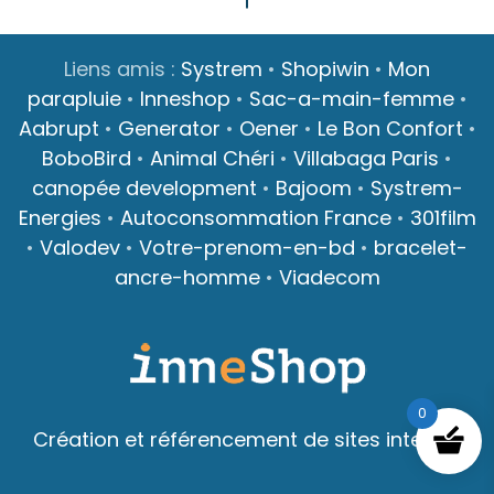
Liens amis :
Systrem
•
Shopiwin
•
Mon
parapluie
•
Inneshop
•
Sac-a-main-femme
•
Aabrupt
•
Generator
•
Oener
•
Le Bon Confort
•
BoboBird
•
Animal Chéri
•
Villabaga Paris
•
canopée development
•
Bajoom
•
Systrem-
Energies
•
Autoconsommation France
•
301film
•
Valodev
•
Votre-prenom-en-bd
•
bracelet-
ancre-homme
•
Viadecom
0
Création et référencement de sites internet