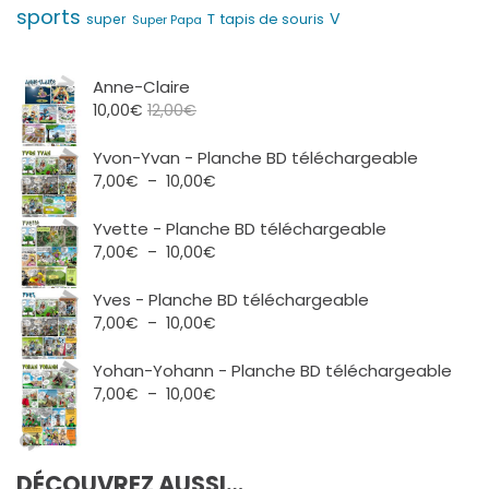
sports
V
T
super
tapis de souris
Super Papa
Anne-Claire
10,00
€
12,00
€
Yvon-Yvan - Planche BD téléchargeable
Plage
7,00
€
–
10,00
€
de
prix :
Yvette - Planche BD téléchargeable
7,00€
Plage
7,00
€
–
10,00
€
à
de
10,00€
prix :
Yves - Planche BD téléchargeable
7,00€
Plage
7,00
€
–
10,00
€
à
de
10,00€
prix :
Yohan-Yohann - Planche BD téléchargeable
7,00€
Plage
7,00
€
–
10,00
€
à
de
10,00€
prix :
7,00€
DÉCOUVREZ AUSSI…
à