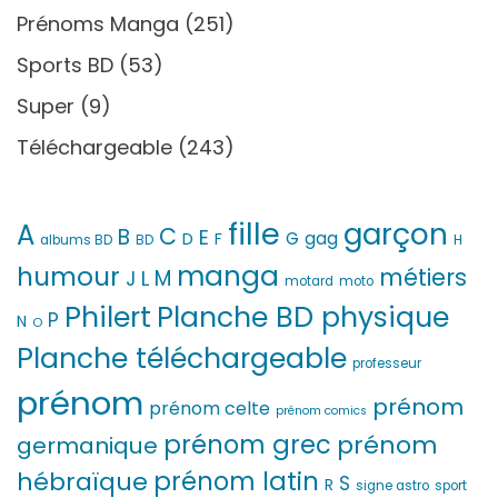
Prénoms Manga
(251)
Sports BD
(53)
Super
(9)
Téléchargeable
(243)
fille
garçon
A
C
B
E
G
gag
D
F
H
albums BD
BD
manga
humour
métiers
M
L
J
motard
moto
Philert
Planche BD physique
P
N
O
Planche téléchargeable
professeur
prénom
prénom
prénom celte
prénom comics
prénom grec
prénom
germanique
prénom latin
hébraïque
S
R
signe astro
sport