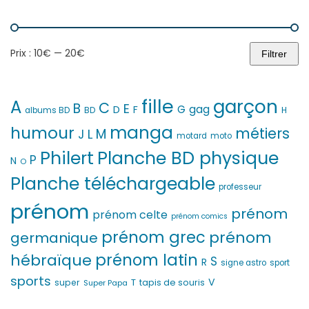
Prix :
10€
—
20€
Filtrer
Prix
Prix
min
max
fille
garçon
A
C
B
E
G
gag
D
F
H
albums BD
BD
manga
humour
métiers
M
L
J
motard
moto
Philert
Planche BD physique
P
N
O
Planche téléchargeable
professeur
prénom
prénom
prénom celte
prénom comics
prénom grec
prénom
germanique
prénom latin
hébraïque
S
R
signe astro
sport
sports
V
T
super
tapis de souris
Super Papa