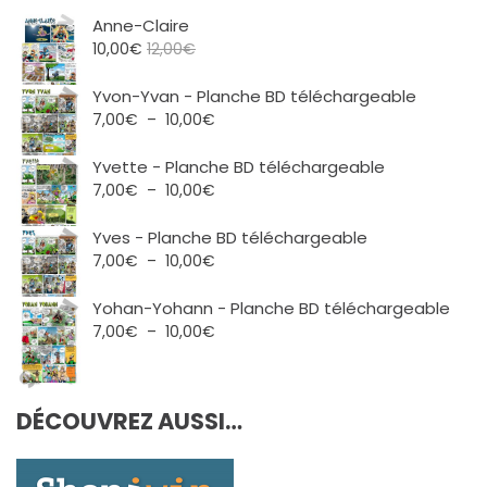
Anne-Claire
10,00
€
12,00
€
Yvon-Yvan - Planche BD téléchargeable
Plage
7,00
€
–
10,00
€
de
prix :
Yvette - Planche BD téléchargeable
7,00€
Plage
7,00
€
–
10,00
€
à
de
10,00€
prix :
Yves - Planche BD téléchargeable
7,00€
Plage
7,00
€
–
10,00
€
à
de
10,00€
prix :
Yohan-Yohann - Planche BD téléchargeable
7,00€
Plage
7,00
€
–
10,00
€
à
de
10,00€
prix :
7,00€
DÉCOUVREZ AUSSI…
à
10,00€