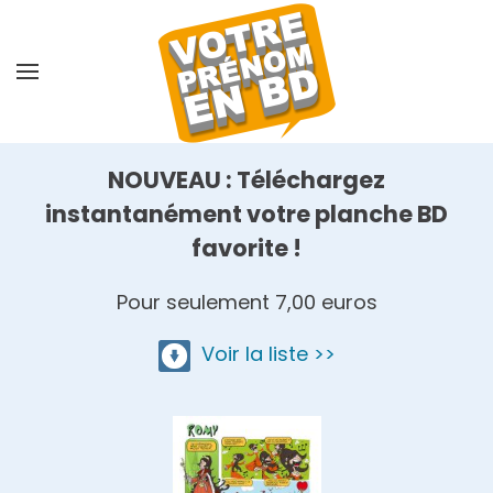
Skip
to
main
content
NOUVEAU : Téléchargez
instantanément votre planche BD
favorite !
Pour seulement 7,00 euros
Voir la liste >>