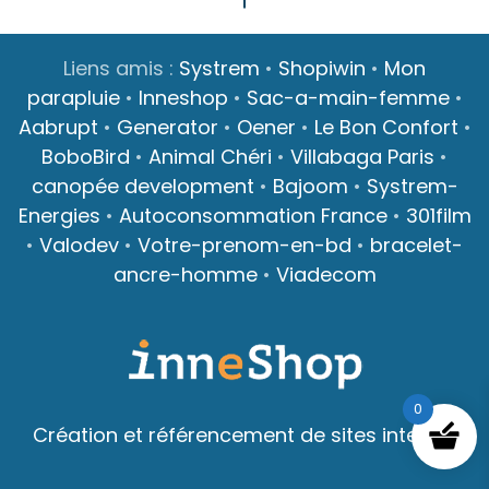
Liens amis :
Systrem
•
Shopiwin
•
Mon
parapluie
•
Inneshop
•
Sac-a-main-femme
•
Aabrupt
•
Generator
•
Oener
•
Le Bon Confort
•
BoboBird
•
Animal Chéri
•
Villabaga Paris
•
canopée development
•
Bajoom
•
Systrem-
Energies
•
Autoconsommation France
•
301film
•
Valodev
•
Votre-prenom-en-bd
•
bracelet-
ancre-homme
•
Viadecom
0
Création et référencement de sites internet