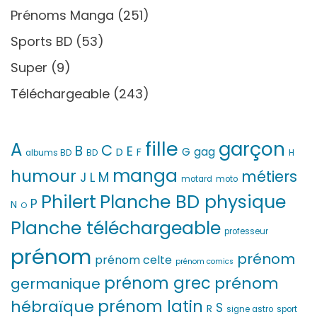
Prénoms Manga
(251)
Sports BD
(53)
Super
(9)
Téléchargeable
(243)
fille
garçon
A
C
B
E
G
gag
D
F
H
albums BD
BD
manga
humour
métiers
M
L
J
motard
moto
Philert
Planche BD physique
P
N
O
Planche téléchargeable
professeur
prénom
prénom
prénom celte
prénom comics
prénom grec
prénom
germanique
prénom latin
hébraïque
S
R
signe astro
sport