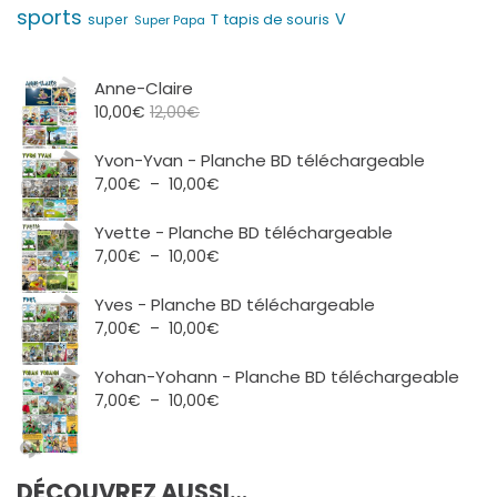
sports
V
T
super
tapis de souris
Super Papa
Anne-Claire
10,00
€
12,00
€
Yvon-Yvan - Planche BD téléchargeable
Plage
7,00
€
–
10,00
€
de
prix :
Yvette - Planche BD téléchargeable
7,00€
Plage
7,00
€
–
10,00
€
à
de
10,00€
prix :
Yves - Planche BD téléchargeable
7,00€
Plage
7,00
€
–
10,00
€
à
de
10,00€
prix :
Yohan-Yohann - Planche BD téléchargeable
7,00€
Plage
7,00
€
–
10,00
€
à
de
10,00€
prix :
7,00€
DÉCOUVREZ AUSSI…
à