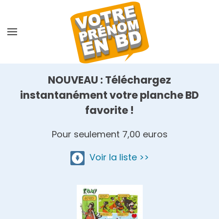
Skip
to
main
content
NOUVEAU : Téléchargez
instantanément votre planche BD
favorite !
Pour seulement 7,00 euros
Voir la liste >>