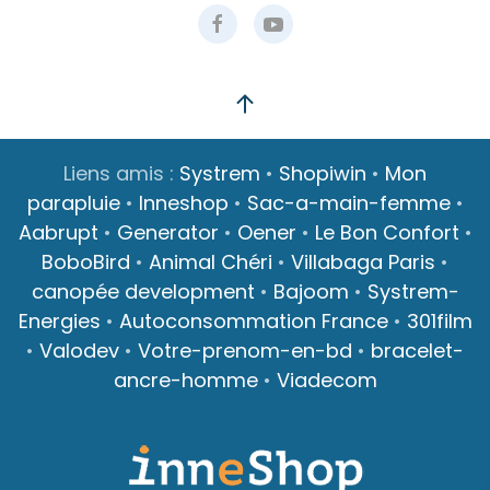
Liens amis :
Systrem
•
Shopiwin
•
Mon
parapluie
•
Inneshop
•
Sac-a-main-femme
•
Aabrupt
•
Generator
•
Oener
•
Le Bon Confort
•
BoboBird
•
Animal Chéri
•
Villabaga Paris
•
canopée development
•
Bajoom
•
Systrem-
Energies
•
Autoconsommation France
•
301film
•
Valodev
•
Votre-prenom-en-bd
•
bracelet-
ancre-homme
•
Viadecom