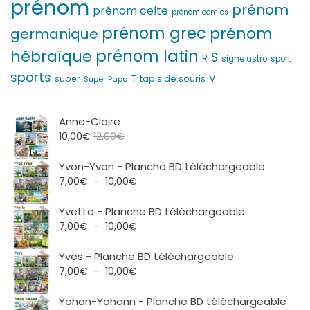
prénom
prénom
prénom celte
prénom comics
prénom grec
prénom
germanique
prénom latin
hébraïque
S
R
signe astro
sport
sports
V
T
super
tapis de souris
Super Papa
Anne-Claire
10,00
€
12,00
€
Yvon-Yvan - Planche BD téléchargeable
Plage
7,00
€
–
10,00
€
de
prix :
Yvette - Planche BD téléchargeable
7,00€
Plage
7,00
€
–
10,00
€
à
de
10,00€
prix :
Yves - Planche BD téléchargeable
7,00€
Plage
7,00
€
–
10,00
€
à
de
10,00€
prix :
Yohan-Yohann - Planche BD téléchargeable