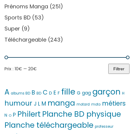
Prénoms Manga
(251)
Sports BD
(53)
Super
(9)
Téléchargeable
(243)
Prix :
10€
—
20€
Filtrer
Prix
Prix
min
max
fille
garçon
A
C
B
E
G
gag
D
F
H
albums BD
BD
manga
humour
métiers
M
L
J
motard
moto
Philert
Planche BD physique
P
N
O
Planche téléchargeable
professeur