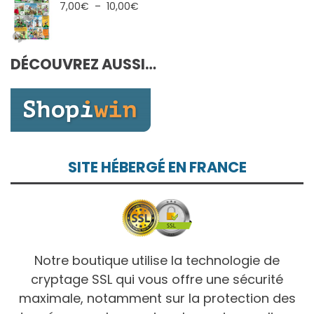
7,00€
Plage
7,00
€
–
10,00
€
à
de
10,00€
prix :
7,00€
DÉCOUVREZ AUSSI…
à
10,00€
SITE HÉBERGÉ EN FRANCE
Notre boutique utilise la technologie de
cryptage SSL qui vous offre une sécurité
maximale, notamment sur la protection des