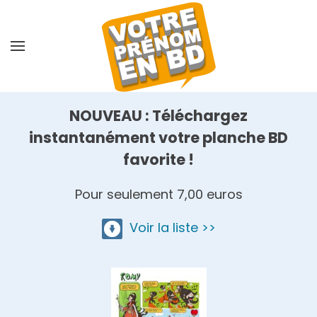
Skip
to
main
content
NOUVEAU : Téléchargez
instantanément votre planche BD
favorite !
Pour seulement 7,00 euros
Voir la liste >>